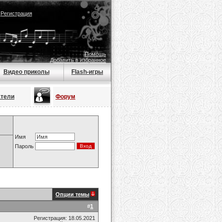
|
Регистрация
Помощь
Добавить в избранное
Видео приколы
Flash-игры
атели
Форум
Имя
Пароль
Опции темы
#
1
Регистрация: 18.05.2021