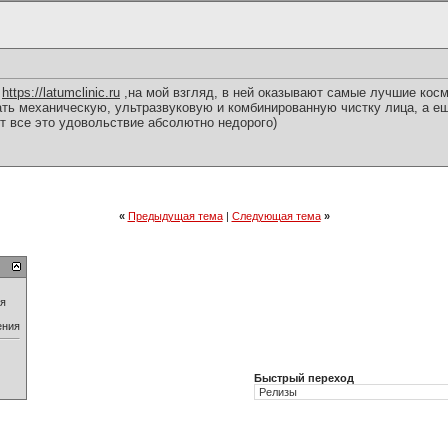
:
https://latumclinic.ru
,на мой взгляд, в ней оказывают самые лучшие косм
ь механическую, ультразвуковую и комбинированную чистку лица, а е
т все это удовольствие абсолютно недорого)
«
Предыдущая тема
|
Следующая тема
»
ия
ения
Быстрый переход