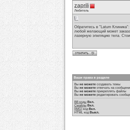
zaprili
Любитель
Обратитесь в "Latum Клиника"
любой желающий может заказат
лазерную эпиляцию тела. Стои
Ваши права в разделе
Вы
не можете
создавать темы
Вы
не можете
отвечать на сообщен
Вы
не можете
прикреплять файлы
Вы
не можете
редактировать сообщ
BB коды
Вкл.
Смайлы
Вкл.
[IMG]
код
Вкл.
HTML код
Выкл.