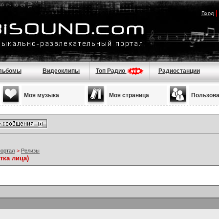
Вход
льбомы
Видеоклипы
Топ Радио
Радиостанции
Моя музыка
Моя страница
Пользов
портал
>
Релизы
тка лица)