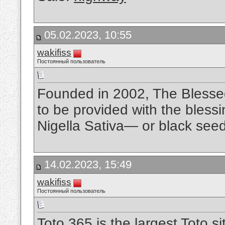
05.02.2023, 10:55
wakifiss
Постоянный пользователь
Founded in 2002, The Blesse
to be provided with the bless
Nigella Sativa— or black see
14.02.2023, 15:49
wakifiss
Постоянный пользователь
Toto 365 is the largest Toto 