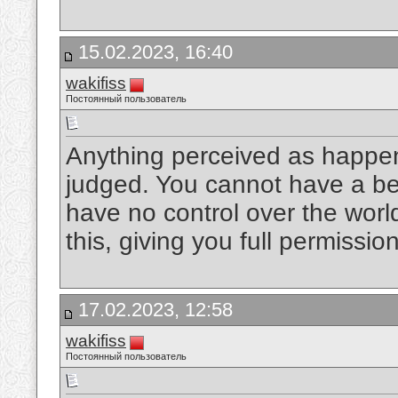
15.02.2023, 16:40
wakifiss
Постоянный пользователь
Anything perceived as happen
judged. You cannot have a bett
have no control over the worl
this, giving you full permissi
17.02.2023, 12:58
wakifiss
Постоянный пользователь