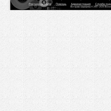
Реклама на сайте
Помощь
Администрация
Служба под
Все права защищены © 2007-2026 Bisou