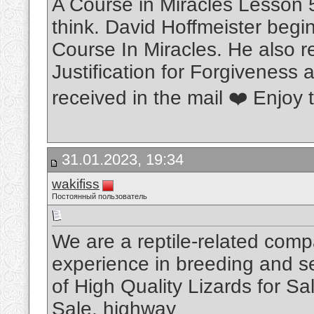
A Course in Miracles Lesson 5
think. David Hoffmeister begin
Course In Miracles. He also r
Justification for Forgiveness a
received in the mail ❤️ Enjoy 
31.01.2023, 19:34
wakifiss
Постоянный пользователь
We are a reptile-related com
experience in breeding and se
of High Quality Lizards for Sa
Sale.
highway