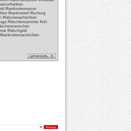
hweizerfranken
hgeld #banknotenmesse
hten #banknotenf #lschung
n #falschenachrichten
laga #falschensammler #ckt
falschenmenschen
mat #falschgeld
#banknotennachrichten