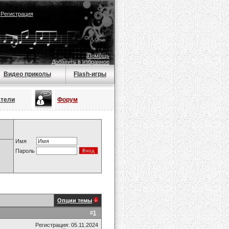
|
Регистрация
Помощь
Добавить в избранное
Видео приколы
Flash-игры
атели
Форум
Имя
Пароль
Опции темы
#
1
Регистрация: 05.11.2024