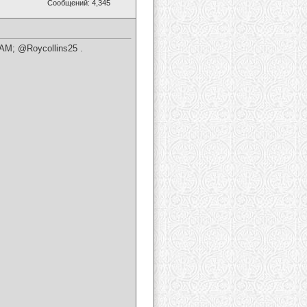
Сообщений: 4,345
AM; @Roycollins25 .