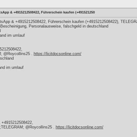
tsApp & +4915212508422, Führerschein kaufen (+491521250
atsApp & +4915212508422, Führerschein kaufen (+4915212508422), TELEGR
escheinigung, Personalausweise, falschgeld in deutschland
d
hland im umlauf
15212508422,
M; @Roycollins25 .
https://licitdocsonline.com/
tschland
land im umlauf
& +4915212508422,
un ;TELEGRAM; @Roycollins25 .
https://licitdocsonline.com/