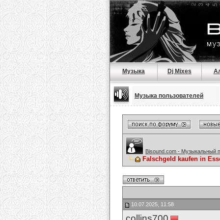
Музыка
Dj Mixes
А
Музыка пользователей
Bisound.com - Музыкальный 
Falschgeld kaufen in Es
10.07.2025, 11:58
collins700