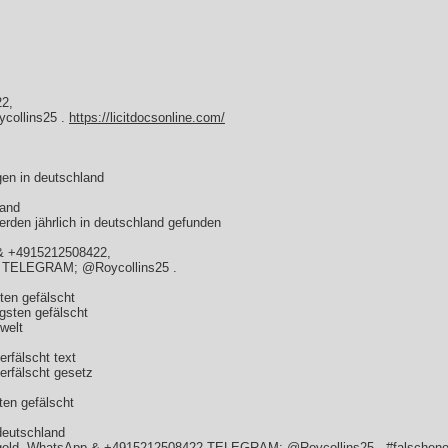
2,
collins25 .
https://licitdocsonline.com/
gen in deutschland
land
erden jährlich in deutschland gefunden
& +4915212508422,
en TELEGRAM; @Roycollins25 .
ten gefälscht
gsten gefälscht
welt
rfälscht text
erfälscht gesetz
ten gefälscht
deutschland
 gold, WhatsApp & +4915212508422,TELEGRAM; @Roycollins25 . #falschenoti