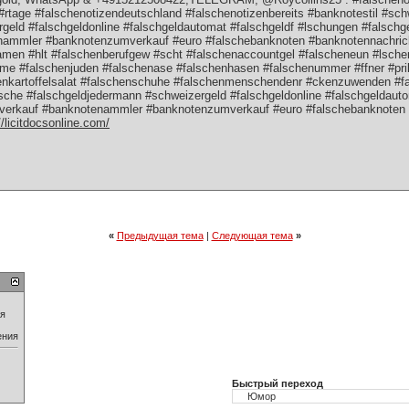
#rtage #falschenotizendeutschland #falschenotizenbereits #banknotestil #sc
geld #falschgeldonline #falschgeldautomat #falschgeldf #lschungen #falsc
nammler #banknotenzumverkauf #euro #falschebanknoten #banknotennachric
men #hlt #falschenberufgew #scht #falschenaccountgel #falscheneun #lsche
eme #falschenjuden #falschenase #falschenhasen #falschenummer #ffner #pri
henkartoffelsalat #falschenschuhe #falschenmenschendenr #ckenzuwenden #
che #falschgeldjedermann #schweizergeld #falschgeldonline #falschgeldauto
erkauf #banknotenammler #banknotenzumverkauf #euro #falschebanknoten 
//licitdocsonline.com/
«
Предыдущая тема
|
Следующая тема
»
ия
ения
Быстрый переход