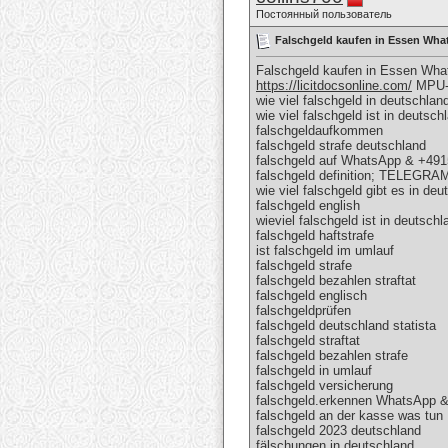
Постоянный пользователь
Falschgeld kaufen in Essen Wha
Falschgeld kaufen in Essen Wh
https://licitdocsonline.com/
MPU-B
wie viel falschgeld in deutschlan
wie viel falschgeld ist in deutsc
falschgeldaufkommen
falschgeld strafe deutschland
falschgeld auf WhatsApp & +49
falschgeld definition; TELEGRA
wie viel falschgeld gibt es in deu
falschgeld english
wieviel falschgeld ist in deutsch
falschgeld haftstrafe
ist falschgeld im umlauf
falschgeld strafe
falschgeld bezahlen straftat
falschgeld englisch
falschgeldprüfen
falschgeld deutschland statista
falschgeld straftat
falschgeld bezahlen strafe
falschgeld in umlauf
falschgeld versicherung
falschgeld.erkennen WhatsApp 
falschgeld an der kasse was t
falschgeld 2023 deutschland
fälschungen in deutschland