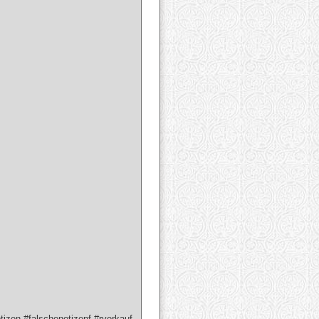
zen #falschenotizenf #rverkauf