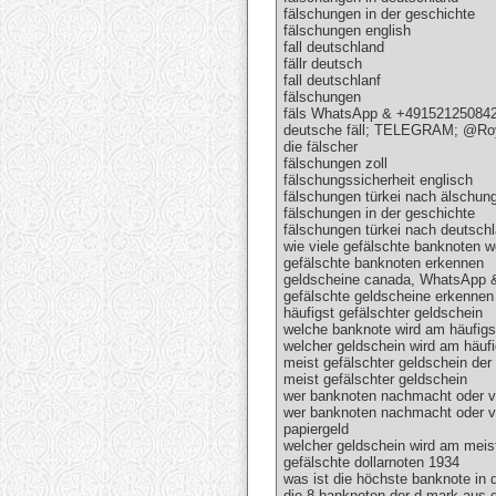
fälschungen in der geschichte
fälschungen english
fall deutschland
fällr deutsch
fall deutschlanf
fälschungen
fäls WhatsApp & +491521250842
deutsche fäll; TELEGRAM; @Roy
die fälscher
fälschungen zoll
fälschungssicherheit englisch
fälschungen türkei nach älschun
fälschungen in der geschichte
fälschungen türkei nach deutsch
wie viele gefälschte banknoten w
gefälschte banknoten erkennen
geldscheine canada, WhatsApp 
gefälschte geldscheine erkenn
häufigst gefälschter geldschein
welche banknote wird am häufigs
welcher geldschein wird am häufi
meist gefälschter geldschein der 
meist gefälschter geldschein
wer banknoten nachmacht oder ve
wer banknoten nachmacht oder v
papiergeld
welcher geldschein wird am meis
gefälschte dollarnoten 1934
was ist die höchste banknote in 
die 8 banknoten der d-mark aus