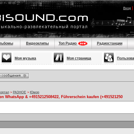
Вход
льбомы
Видеоклипы
Топ Радио
Радиостанции
Моя музыка
Моя страница
Пользов
портал
>
РАЗНОЕ
>
Юмор
sen WhatsApp & +4915212508422, Führerschein kaufen (+491521250