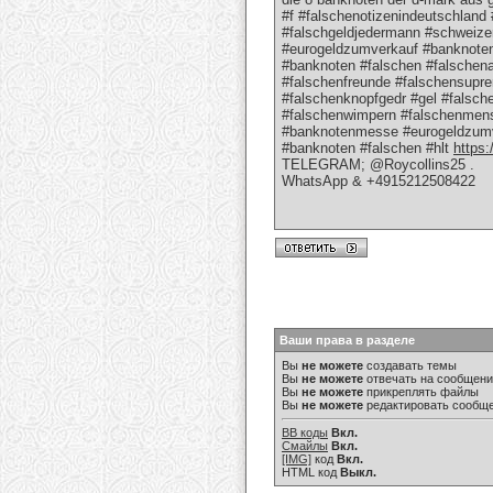
#f #falschenotizenindeutschland 
#falschgeldjedermann #schweizer
#eurogeldzumverkauf #banknote
#banknoten #falschen #falschena
#falschenfreunde #falschensupr
#falschenknopfgedr #gel #falsc
#falschenwimpern #falschenmens
#banknotenmesse #eurogeldzumv
#banknoten #falschen #hlt
https:
TELEGRAM; @Roycollins25 .
WhatsApp & +4915212508422
Ваши права в разделе
Вы
не можете
создавать темы
Вы
не можете
отвечать на сообщен
Вы
не можете
прикреплять файлы
Вы
не можете
редактировать сообщ
BB коды
Вкл.
Смайлы
Вкл.
[IMG]
код
Вкл.
HTML код
Выкл.