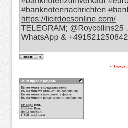
#banknotenzumverkauf #euro
#banknotennachrichten #bank
https://licitdocsonline.com/
TELEGRAM; @Roycollins25 
WhatsApp & +49152125084
«
Предыдущ
Ваши права в разделе
Вы
не можете
создавать темы
Вы
не можете
отвечать на сообщения
Вы
не можете
прикреплять файлы
Вы
не можете
редактировать сообщения
BB коды
Вкл.
Смайлы
Вкл.
[IMG]
код
Вкл.
HTML код
Выкл.