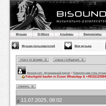
Музыка
Dj Mixes
Альбомы
Видеоклипы
Музыка пользователей
Моя музыка
Bisound.com - Музыкальный портал
>
Помогите нам стать лучше
Falschgeld kaufen in Essen WhatsApp & +49152125084
11.07.2025, 08:02