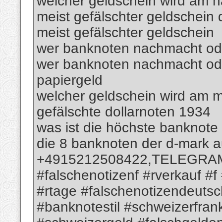
welcher geldschein wird am h
meist gefälschter geldschein 
meist gefälschter geldschein
wer banknoten nachmacht oder
wer banknoten nachmacht ode
papiergeld
welcher geldschein wird am m
gefälschte dollarnoten 1934
was ist die höchste banknote
die 8 banknoten der d-mark 
+4915212508422,TELEGRAM; 
#falschenotizenf #rverkauf #f
#rtage #falschenotizendeutsc
#banknotestil #schweizerfra