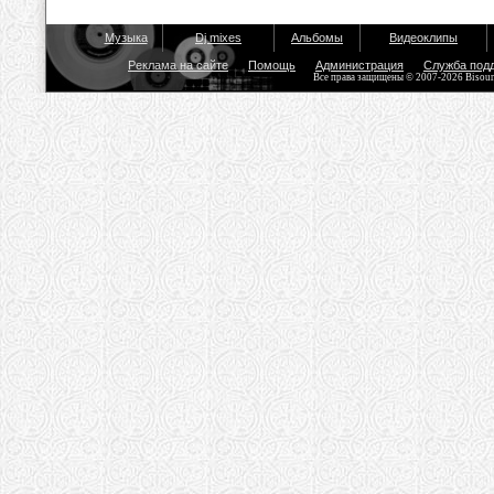
Музыка
Dj mixes
Альбомы
Видеоклипы
Реклама на сайте
Помощь
Администрация
Служба под
Все права защищены © 2007-2026 Bisou