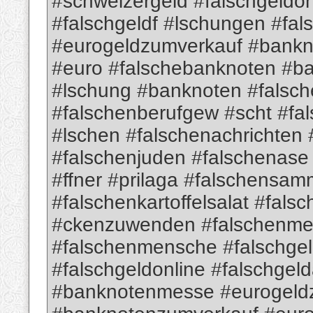
#schweizergeld #falschgeldon
#falschgeldf #lschungen #fa
#eurogeldzumverkauf #bank
#euro #falschebanknoten #b
#lschung #banknoten #falsch
#falschenberufgew #scht #fa
#lschen #falschenachrichten
#falschenjuden #falschenas
#ffner #prilaga #falschensam
#falschenkartoffelsalat #fa
#ckenzuwenden #falschenme
#falschenmensche #falschge
#falschgeldonline #falschgel
#banknotenmesse #eurogeld