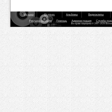
Музыка
Dj mixes
Альбомы
Видеоклипы
Реклама на сайте
Помощь
Администрация
Служба под
Все права защищены © 2007-2026 Bisou