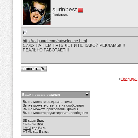
surinbest
Любитель
http://adguard.com/ru/welcome.html
СИЖУ НА НЕМ ПЯТЬ ЛЕТ И НЕ КАКОЙ РЕКЛАМЫ!!!!
РЕАЛЬНО РАБОТАЕТ!!!
«
Предыдущ
Ваши права в разделе
Вы
не можете
создавать темы
Вы
не можете
отвечать на сообщения
Вы
не можете
прикреплять файлы
Вы
не можете
редактировать сообщения
BB коды
Вкл.
Смайлы
Вкл.
[IMG]
код
Вкл.
HTML код
Выкл.