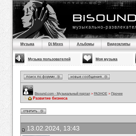
Музыка
Dj Mixes
Альбомы
Видеоклипы
Музыка пользователей
Моя музыка
Bisound.com - Музыкальный портал
>
РАЗНОЕ
>
Прочее
Развитие бизнеса
13.02.2024, 13:43