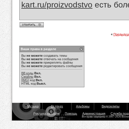
kart.ru/proizvodstvo
есть бол
«
Предыдущ
Ваши права в разделе
Вы
не можете
создавать темы
Вы
не можете
отвечать на сообщения
Вы
не можете
прикреплять файлы
Вы
не можете
редактировать сообщения
BB коды
Вкл.
Смайлы
Вкл.
[IMG]
код
Вкл.
HTML код
Выкл.
Музыка
Dj mixes
Альбомы
Видеоклипы
Реклама на сайте
Помощь
Администрация
Служба под
Все права защищены © 2007-2026 Bisou