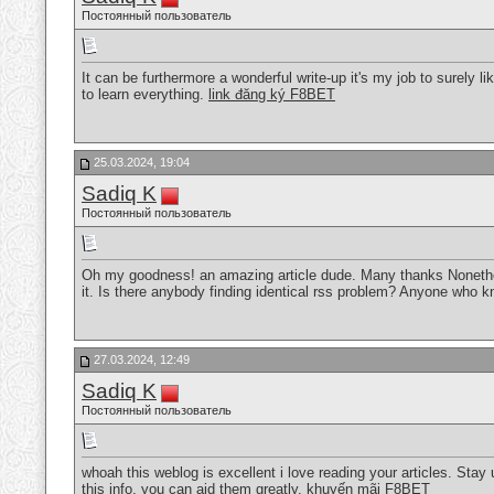
Постоянный пользователь
It can be furthermore a wonderful write-up it's my job to surely lik
to learn everything.
link đăng ký F8BET
25.03.2024, 19:04
Sadiq K
Постоянный пользователь
Oh my goodness! an amazing article dude. Many thanks Nonethele
it. Is there anybody finding identical rss problem? Anyone who
27.03.2024, 12:49
Sadiq K
Постоянный пользователь
whoah this weblog is excellent i love reading your articles. Stay
this info, you can aid them greatly.
khuyến mãi F8BET