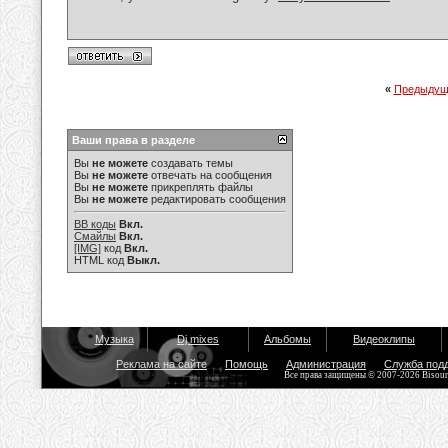
«
Предыдущ
Ваши права в разделе
Вы
не можете
создавать темы
Вы
не можете
отвечать на сообщения
Вы
не можете
прикреплять файлы
Вы
не можете
редактировать сообщения
BB коды
Вкл.
Смайлы
Вкл.
[IMG]
код
Вкл.
HTML код
Выкл.
Музыка
Dj mixes
Альбомы
Видеоклипы
Реклама на сайте
Помощь
Администрация
Служба под
Все права защищены © 2007-2026 Bisou