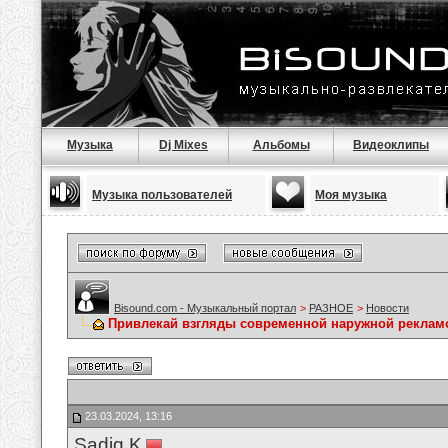
Музыка
Dj Mixes
Альбомы
Видеоклипы
Музыка пользователей
Моя музыка
Bisound.com - Музыкальный портал
>
РАЗНОЕ
>
Новости
Привлекай взгляды современной наружной реклам
23.03.2024, 13:16
Sadiq K