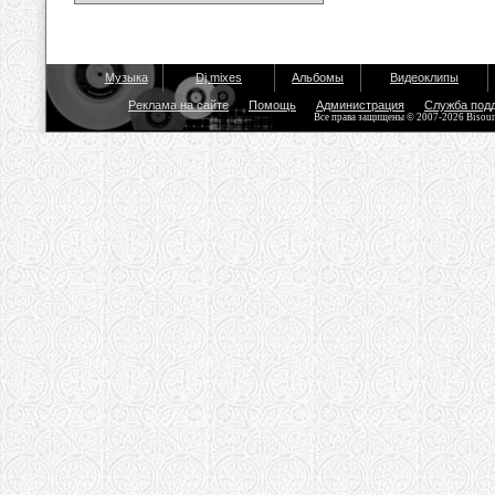
Музыка
Dj mixes
Альбомы
Видеоклипы
Реклама на сайте
Помощь
Администрация
Служба под
Все права защищены © 2007-2026 Bisou