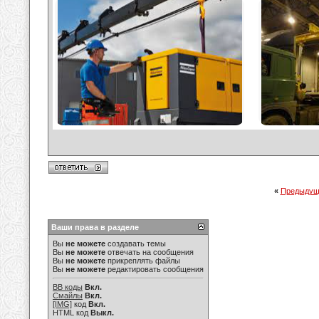
«
Предыдущ
Ваши права в разделе
Вы
не можете
создавать темы
Вы
не можете
отвечать на сообщения
Вы
не можете
прикреплять файлы
Вы
не можете
редактировать сообщения
BB коды
Вкл.
Смайлы
Вкл.
[IMG]
код
Вкл.
HTML код
Выкл.