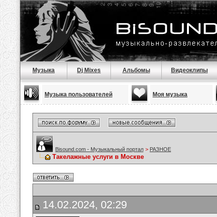
Музыка
Dj Mixes
Альбомы
Видеоклипы
Музыка пользователей
Моя музыка
Bisound.com - Музыкальный портал
>
РАЗНОЕ
Такелажные услуги в Москве
14.02.2024, 02:29