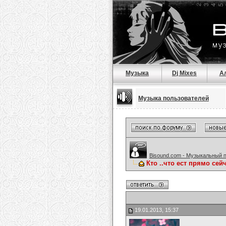
Музыка
Dj Mixes
А
Музыка пользователей
Bisound.com - Музыкальный 
Кто ..что ест прямо сейч
19.01.2013, 15:37