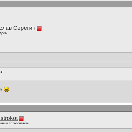
слав Серёгин
десь
ь!
strokot
нный пользователь