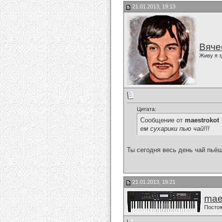
21.01.2013, 19:13
Вяче
Живу я з
Цитата:
Сообщение от
maestrokot
ем сухарики пью чай!!!
Ты сегодня весь день чай пьёш
21.01.2013, 19:21
mae
Постоя