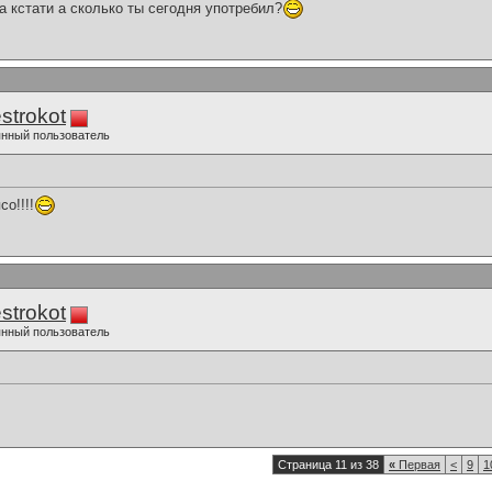
.да кстати а сколько ты сегодня употребил?
strokot
нный пользователь
о!!!!
strokot
нный пользователь
Страница 11 из 38
«
Первая
<
9
1