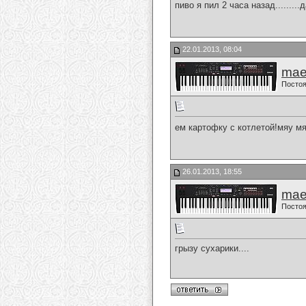
пиво я пил 2 часа назад........
22.01.2013, 08:04
mae
Постоя
ем картофку с котлетой!мяу мяс
26.01.2013, 18:55
mae
Постоя
грызу сухарики....