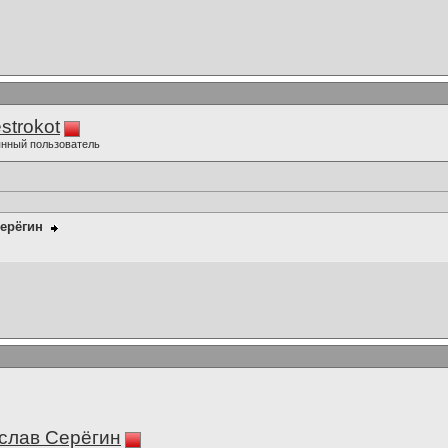
strokot
нный пользователь
ерёгин
слав Серёгин