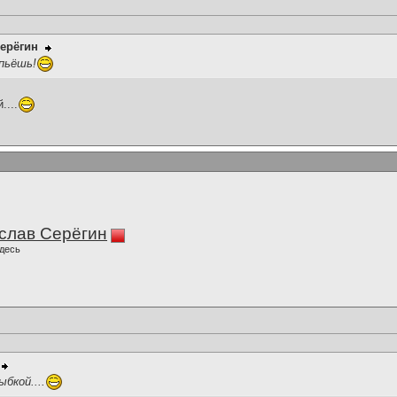
ерёгин
 пьёшь!
....
слав Серёгин
десь
ыбкой....