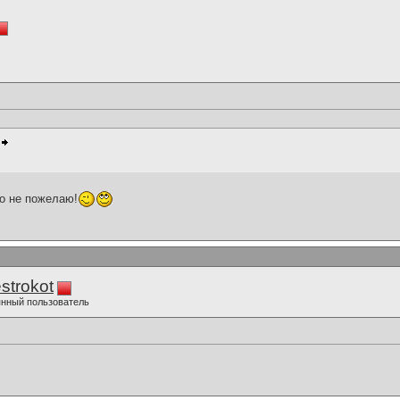
го не пожелаю!
strokot
нный пользователь