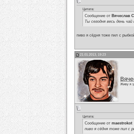
Цитата:
Сообщение от
Вячеслав С
Ты сегодня весь день чай
пиво я сёдня тоже пил с рыбкой
21.01.2013, 19:23
Вяче
Живу я з
Цитата:
Сообщение от
maestrokot
пиво я сёдня тоже пил с р