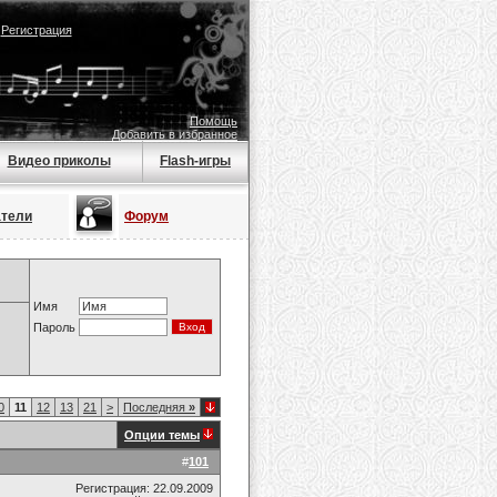
|
Регистрация
Помощь
Добавить в избранное
Видео приколы
Flash-игры
атели
Форум
Имя
Пароль
0
11
12
13
21
>
Последняя
»
Опции темы
#
101
Регистрация: 22.09.2009