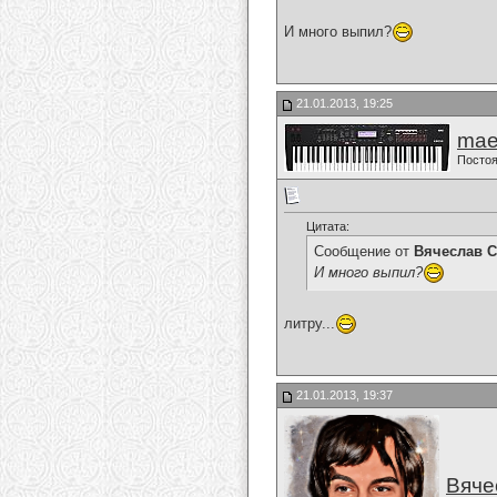
И много выпил?
21.01.2013, 19:25
mae
Постоя
Цитата:
Сообщение от
Вячеслав С
И много выпил?
литру...
21.01.2013, 19:37
Вяче