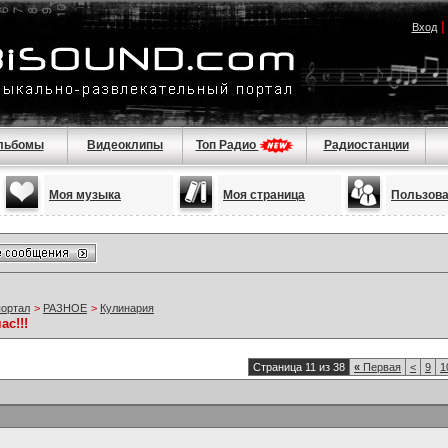
Вход
льбомы
Видеоклипы
Топ Радио
Радиостанции
Моя музыка
Моя страница
Пользов
портал
>
РАЗНОЕ
>
Кулинария
ас!!!
Страница 11 из 38
«
Первая
<
9
1