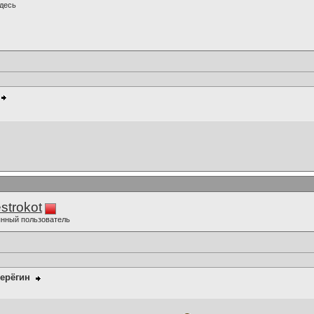
десь
strokot
нный пользователь
ерёгин