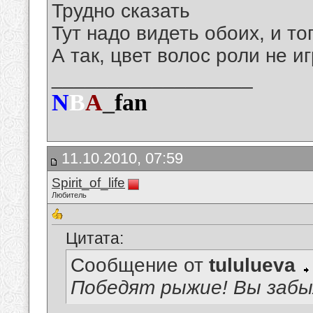
Трудно сказать
Тут надо видеть обоих, и т
А так, цвет волос роли не иг
__________________
N
B
A
_
fan
11.10.2010, 07:59
Spirit_of_life
Любитель
Цитата:
Сообщение от
tululueva
Победят рыжие! Вы забы