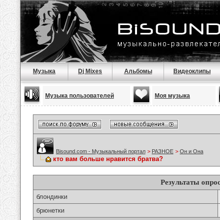
Музыка
Dj Mixes
Альбомы
Видеоклипы
Музыка пользователей
Моя музыка
Bisound.com - Музыкальный портал
>
РАЗНОЕ
>
Он и Она
кто вам больше нравится братва?
Результаты опро
блондинки
брюнетки