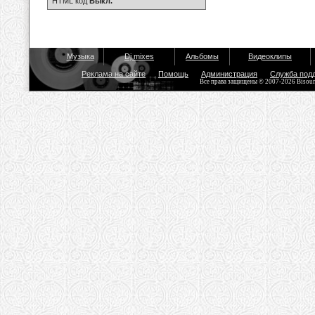
HTML код
Выкл.
Музыка
Dj mixes
Альбомы
Видеоклипы
Реклама на сайте
Помощь
Администрация
Служба под
Все права защищены © 2007-2026 Bisou