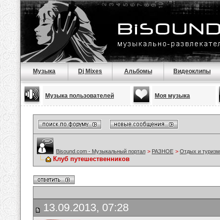
Музыка
Dj Mixes
Альбомы
Видеоклипы
Музыка пользователей
Моя музыка
Bisound.com - Музыкальный портал
>
РАЗНОЕ
>
Отдых и туризм
Клуб путешественников
13.09.2013, 07:28