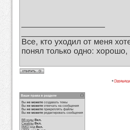
__________________
_______________________
Все, кто уходил от меня хот
понял только одно: хорошо,
«
Предыдущ
Ваши права в разделе
Вы
не можете
создавать темы
Вы
не можете
отвечать на сообщения
Вы
не можете
прикреплять файлы
Вы
не можете
редактировать сообщения
BB коды
Вкл.
Смайлы
Вкл.
[IMG]
код
Вкл.