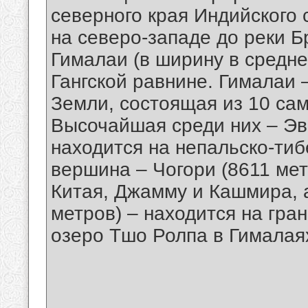
северного края Индийского 
на северо-западе до реки Б
Гималаи (в ширину в средне
Гангской равнине. Гималаи
Земли, состоящая из 10 са
Высочайшая среди них – Эве
находится на непальско-тиб
вершина – Чогори (8611 мет
Китая, Джамму и Кашмира, а
метров) – находится на гра
озеро Тшо Ролпа в Гималая