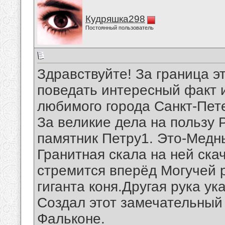
Кудряшка298
Постоянный пользователь
Здравствуйте! За граница э
поведать интересный факт 
любимого города Санкт-Пет
За великие дела на пользу 
памятник Петру1. Это-Медны
Гранитная скала на ней ск
стремится вперёд Могучей р
гиганта коня.Другая рука ук
Создал этот замечательный
Фальконе.