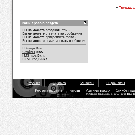
«
Предыдущ
Ваши права в разделе
Вы
не можете
создавать темы
Вы
не можете
отвечать на сообщения
Вы
не можете
прикреплять файлы
Вы
не можете
редактировать сообщения
BB коды
Вкл.
Смайлы
Вкл.
[IMG]
код
Вкл.
HTML код
Выкл.
Музыка
Dj mixes
Альбомы
Видеоклипы
Реклама на сайте
Помощь
Администрация
Служба под
Все права защищены © 2007-2026 Bisou