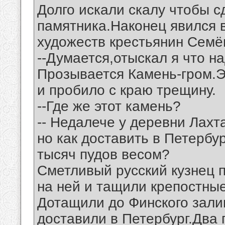
Долго искали скалу чтобы с
памятника.Наконец явился 
художеств крестьянин Семё
--Думается,отыскал я что н
Прозывается Камень-гром.Эт
и пробило с краю трещину.
--Где же этот камень?
-- Недалече у деревни Лахта
но как доставить в Петербур
тысяч пудов весом?
Сметливый русский кузнец
на ней и тащили крепостны
Дотащили до Финского залив
доставили в Петербург.Два г