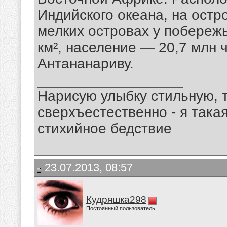
Индийского океана, на ост
мелких островах у побереж
км², население — 20,7 млн ч
Антананариву.
__________________
Нарисую улыбку стильную, т
сверхъестественно - я така
стихийное бедствие
23.07.2013, 08:57
Кудряшка298
Постоянный пользователь