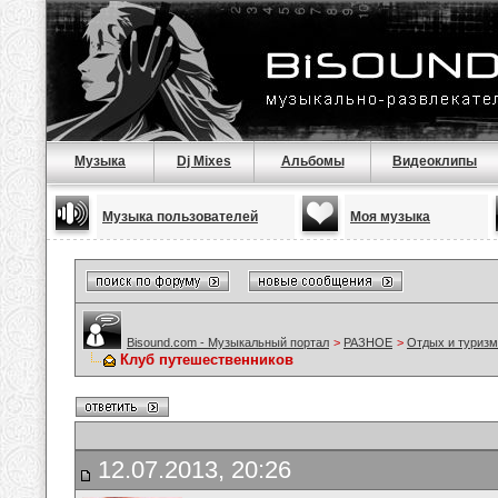
Музыка
Dj Mixes
Альбомы
Видеоклипы
Музыка пользователей
Моя музыка
Bisound.com - Музыкальный портал
>
РАЗНОЕ
>
Отдых и туризм
Клуб путешественников
12.07.2013, 20:26