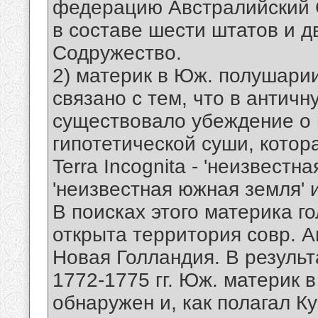
федерацию Австралийский С
в составе шести штатов и д
Содружество.
2) материк в Юж. полушарии
связано с тем, что в античн
существовало убеждение о
гипотетической суши, котор
Terra Incognita - 'неизвестная
'неизвестная южная земля' ил
В поисках этого материка г
открыта территория совр. 
Новая Голландия. В результ
1772-1775 гг. Юж. материк 
обнаружен и, как полагал Ку