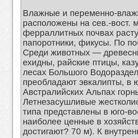
Влажные и переменно-влаж
расположены на сев.-вост. 
ферраллитных почвах расту
папоротники, фикусы. По п
Среди животных — древесны
ехидны, райские птицы, каз
лесах Большого Водораздел
преобладают эвкалипты, в ю
Австралийских Альпах горн
Летнезасушливые жестколи
типа представлены в юго-вос
наиболее ценные в хозяйст
достигают? 70 м). К внутре