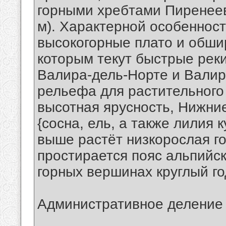
горными хребтами Пиренеев
м). Характерной особеннос
высокогорные плато и обши
которым текут быстрые реки
Валира-дель-Норте и Валир
рельефа для растительного
высотная ярусность, Нижни
{сосна, ель, а также лилия 
выше растёт низкорослая г
простирается пояс альпийск
горных вершинах круглый го
Административное деление