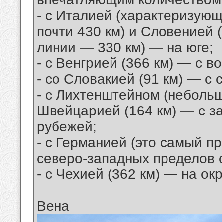
- с Италией (характеризую
почти 430 км) и Словенией 
линии — 330 км) — на юге;
- с Венгрией (366 км) — с в
- со Словакией (91 км) — с 
- с Лихтенштейном (небольш
Швейцарией (164 км) — с з
рубежей;
- с Германией (это самый п
северо-западных пределов 
- с Чехией (362 км) — на о
Вена