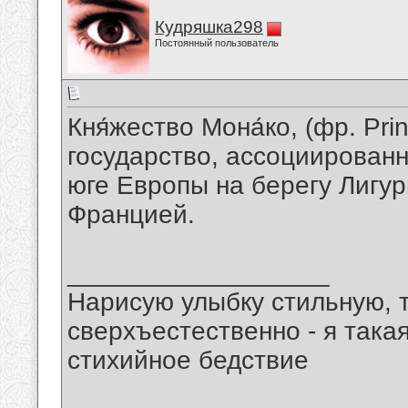
Кудряшка298
Постоянный пользователь
Кня́жество Мона́ко, (фр. Pr
государство, ассоциирован
юге Европы на берегу Лигур
Францией.
__________________
Нарисую улыбку стильную, т
сверхъестественно - я така
стихийное бедствие