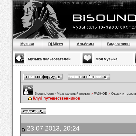
Музыка
Dj Mixes
Альбомы
Видеоклипы
Музыка пользователей
Моя музыка
Bisound.com - Музыкальный портал
>
РАЗНОЕ
>
Отдых и туризм
Клуб путешественников
23.07.2013, 20:24