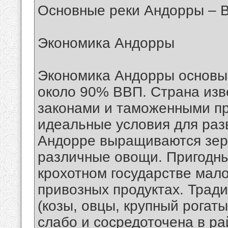
Основные реки Андорры – В
Экономика Андорры
Экономика Андорры основыв
около 90% ВВП. Страна из
законами и таможенными пр
идеальные условия для разв
Андорре выращиваются зерн
различные овощи. Пригодны
крохотном государстве мал
привозных продуктах. Трад
(козы, овцы, крупный рогат
слабо и сосредоточена в р