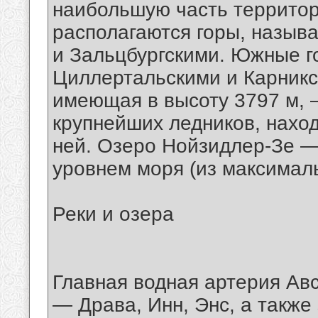
наибольшую часть территор
располагаются горы, назыв
и Зальцбургскими. Южные г
Циллертальскими и Карникс
имеющая в высоту 3797 м, 
крупнейших ледников, наход
ней. Озеро Нойзидлер-Зе —
уровнем моря (из максималь
Реки и озера
Главная водная артерия Авс
— Драва, Инн, Энс, а такж