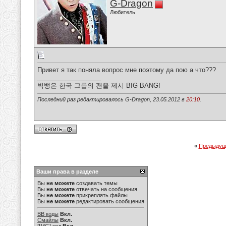
G-Dragon
Любитель
Привет я так поняла вопрос мне поэтому да пою а что???
__________________
빅뱅은 한국 그룹의 팬을 제시 BIG BANG!
Последний раз редактировалось G-Dragon, 23.05.2012 в
20:10
.
«
Предыдущ
Ваши права в разделе
Вы
не можете
создавать темы
Вы
не можете
отвечать на сообщения
Вы
не можете
прикреплять файлы
Вы
не можете
редактировать сообщения
BB коды
Вкл.
Смайлы
Вкл.