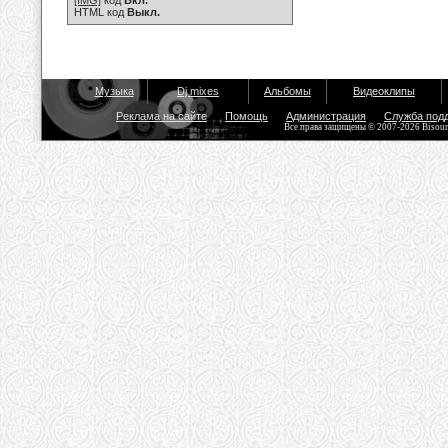
[IMG]
код
Вкл.
HTML код
Выкл.
Музыка
Dj mixes
Альбомы
Видеоклипы
Реклама на сайте
Помощь
Администрация
Служба под
Все права защищены © 2007-2026 Bisou