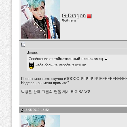
G-Dragon
Любитель
Цитата:
Сообщение от
тайнственный незнакомец
нада больше народа и всё ок
Привет мне тоже скучно (ОООООЧЧЧЧЧЧЧЧЕЕЕЕЕЕНННН
Надеюсь вы меня примите?
__________________
빅뱅은 한국 그룹의 팬을 제시 BIG BANG!
16.05.2012, 18:52