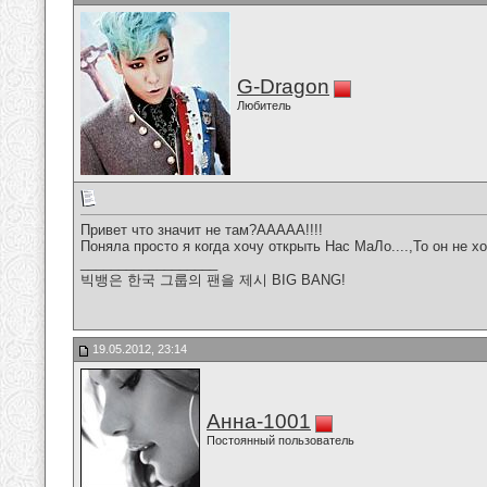
G-Dragon
Любитель
Привет что значит не там?ААААА!!!!
Поняла просто я когда хочу открыть Нас МаЛо....,То он не х
__________________
빅뱅은 한국 그룹의 팬을 제시 BIG BANG!
19.05.2012, 23:14
Анна-1001
Постоянный пользователь