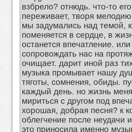
взбрело? отнюдь. что-то его
переживает, творя мелодию 
мы задумались над темой, к
поменяется в сердце, в жизн
останется впечатление. или
сопровождать нас на протя
очищает. дарит иной раз ти
музыка промывает нашу душ
тяготы, сомнения, обиды. пу
каждый день. но жизнь меня
мириться с другом под впеч
хорошая, добрая песня? к к
облегчение после неудачи и
это приносила именно музык