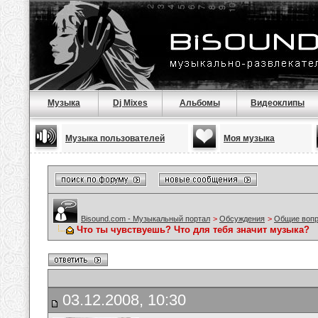
Музыка
Dj Mixes
Альбомы
Видеоклипы
Музыка пользователей
Моя музыка
Bisound.com - Музыкальный портал
>
Обсуждения
>
Общие воп
Что ты чувствуешь? Что для тебя значит музыка?
03.12.2008, 10:30