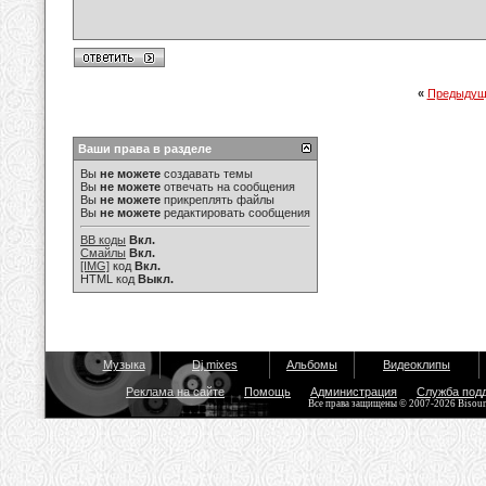
«
Предыдущ
Ваши права в разделе
Вы
не можете
создавать темы
Вы
не можете
отвечать на сообщения
Вы
не можете
прикреплять файлы
Вы
не можете
редактировать сообщения
BB коды
Вкл.
Смайлы
Вкл.
[IMG]
код
Вкл.
HTML код
Выкл.
Музыка
Dj mixes
Альбомы
Видеоклипы
Реклама на сайте
Помощь
Администрация
Служба под
Все права защищены © 2007-2026 Bisou