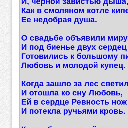
И, черной завистью дыша
Как в смоляном котле кип
Ее недобрая душа.
О свадьбе объявили миру
И под биенье двух сердец
Готовились к большому п
Любовь и молодой купец.
Когда зашло за лес светил
И отошла ко сну Любовь,
Ей в сердце Ревность нож
И потекла ручьями кровь.