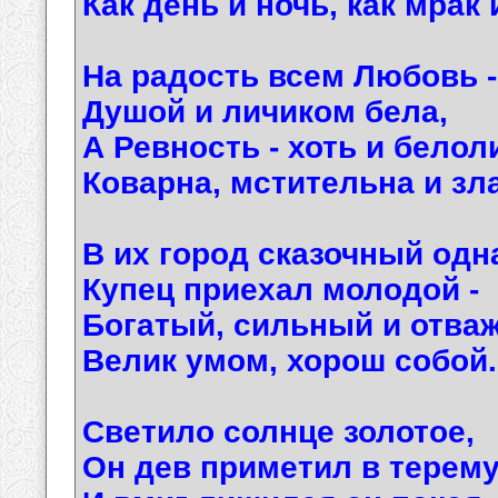
Как день и ночь, как мрак 
На радость всем Любовь -
Душой и личиком бела,
А Ревность - хоть и белол
Коварна, мстительна и зла
В их город сказочный од
Купец приехал молодой -
Богатый, сильный и отва
Велик умом, хорош собой.
Светило солнце золотое,
Он дев приметил в терему