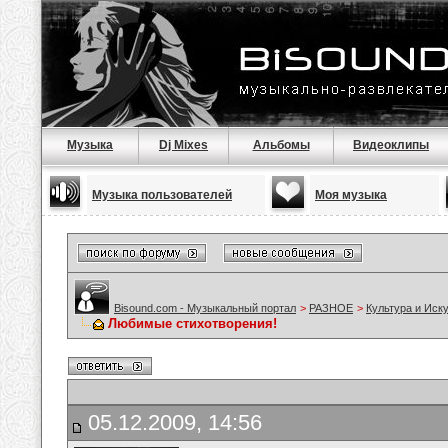
Музыка
Dj Mixes
Альбомы
Видеоклипы
Музыка пользователей
Моя музыка
Bisound.com - Музыкальный портал
>
РАЗНОЕ
>
Культура и Иск
Любимые стихотворения!
05.12.2009, 14:56