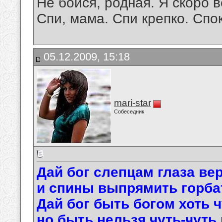
Не бойся, родная. Я скоро в
Спи, мама. Спи крепко. Спо
05.12.2009, 15:18
mari-star
Собеседник
Дай бог слепцам глаза ве
и спины выпрямить горба
Дай бог быть богом хоть ч
но быть нельзя чуть-чуть