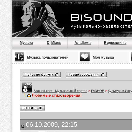
Музыка
Dj Mixes
Альбомы
Видеоклипы
Музыка пользователей
Моя музыка
Bisound.com - Музыкальный портал
>
РАЗНОЕ
>
Культура и Иск
Любимые стихотворения!
06.10.2009, 22:15