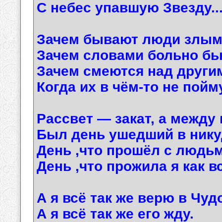
С небес упавшую Звезду..
Зачем бывают люди злы
Зачем словами больно бь
Зачем смеются над други
Когда их в чём-то не пойм
Рассвет — закат, а между
Был день ушедший в нику
День ,что прошёл с людь
День ,что прожила я как в
А я всё так же верю в Чуд
А я всё так же его жду.