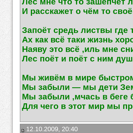
Лес мне что то зашепчет 
И расскажет о чём то своё
Запоёт средь листвы где т
Ах как всё таки жизнь хор
Наяву это всё ,иль мне сн
Лес поёт и поёт с ним душ
Мы живём в мире быстро
Мы забыли — мы дети Зе
Мы забыли ,мчась в беге 
Для чего в этот мир мы пр
12.10.2009, 20:40