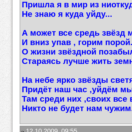
Пришла я в мир из ниотку
Не знаю я куда уйду...
А может все средь звёзд 
И вниз упав , горим порой
О жизни звёздной позабы
Стараясь лучше жить земн
На небе ярко звёзды светя
Придёт наш час ,уйдём мы
Там среди них ,своих все 
Никто не будет нам чужим.
12.10.2009, 09:55