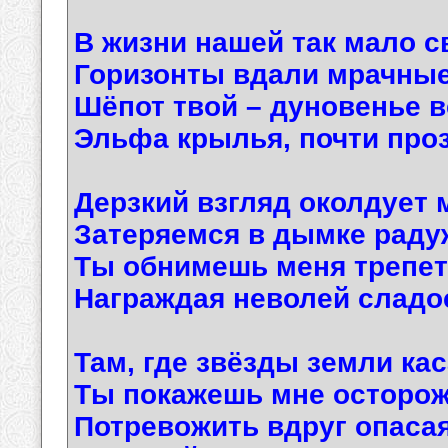
В жизни нашей так мало с
Горизонты вдали мрачны
Шёпот твой – дуновенье в
Эльфа крылья, почти пр
Дерзкий взгляд околдует 
Затеряемся в дымке раду
Ты обнимешь меня трепет
Награждая неволей слад
Там, где звёзды земли ка
Ты покажешь мне осторож
Потревожить вдруг опасая