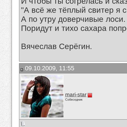
И чтобы ты согрелась и ска
"А всё же тёплый свитер я с
А по утру доверчивые лоси.
Поридут и тихо сахара попр
Вячеслав Серёгин.
09.10.2009, 11:55
mari-star
Собеседник