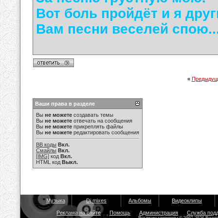
Вот боль пройдёт и я друг
Вам песни веселей спою..
«
Предыдущ
Ваши права в разделе
Вы
не можете
создавать темы
Вы
не можете
отвечать на сообщения
Вы
не можете
прикреплять файлы
Вы
не можете
редактировать сообщения
BB коды
Вкл.
Смайлы
Вкл.
[IMG]
код
Вкл.
HTML код
Выкл.
Музыка
Dj mixes
Альбомы
Видеоклипы
Реклама на сайте
Помощь
Администрация
Служба под