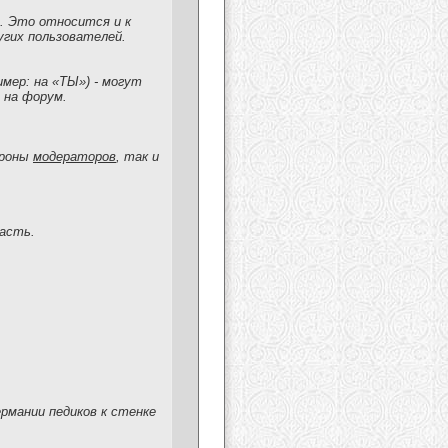
. Это относится и к
гих пользователей.
мер: на «ТЫ») - могут
 на форум.
ороны
модераторов
, так и
асть.
ермании педиков к стенке