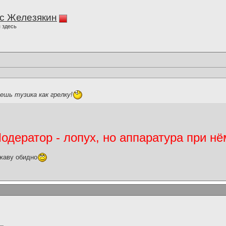
с Железякин
 здесь
ешь тузика как грелку!
дератор - лопух, но аппаратура при нё
жаву обидно