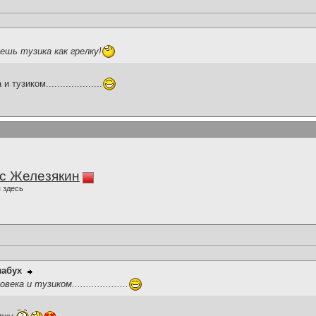
ешь тузика как грелку!
узиком....................
с Железякин
 здесь
лабух
а и тузиком....................