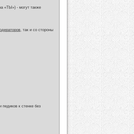
а «ТЫ») - могут также
одераторов
, так и со стороны
 педиков к стенке без