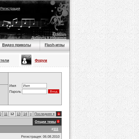
|
Регистрация
Помощь
Добавить в избранное
Видео приколы
Flash-игры
атели
Форум
Имя
Пароль
0
11
12
13
14
>
Последняя
»
Опции темы
#
111
Регистрация: 06.08.2010