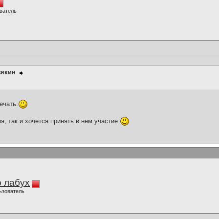
ватель
зякин
ечать.
я, так и хочется принять в нем участие
 лабух
ьзователь