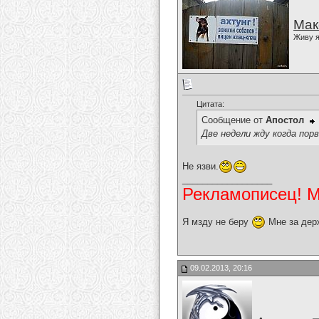
Мак
Живу я
Цитата:
Сообщение от
Апостол
Две недели жду когда порв
Не язви.
__________________
Рекламописец! Мо
Я мзду не беру
Мне за дер
09.02.2013, 20:16