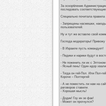
За оскорбление Администрации
последовать соответствующие 
Специально почитала правила 
- Запрещены насмешки, наезды
пользователей.
Ну и тут же вставлю свой комм
Господа модераторы! Привожу
- В Израиле пусть командует!
- Педики и нарики будут в вост
- Не поженить ли их с Элтоно
- Ясный пень! Один идор хвали
- Тогда он гей-Пол. Или Пол-гей
Короче – Полтергей
- А не поместить ли нам на са
раговоров ставили.
- Хорошая мысль!
- Додик! Гоу ин зе фак!
- Может он прогнулся?