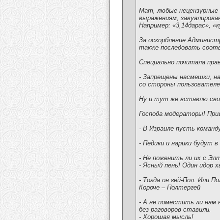
Мат, любые нецензурные 
выражениям, завуалирова
Например: «3,14дарас», «ку
За оскорбление Администр
также последовать соот
Специально почитала прав
- Запрещены насмешки, н
со стороны пользователе
Ну и тут же вставлю свой
Господа модераторы! При
- В Израиле пусть команд
- Педики и нарики будут в
- Не поженить ли их с Э
- Ясный пень! Один идор 
- Тогда он гей-Пол. Или По
Короче – Полтергей
- А не поместить ли нам 
без раговоров ставили.
- Хорошая мысль!