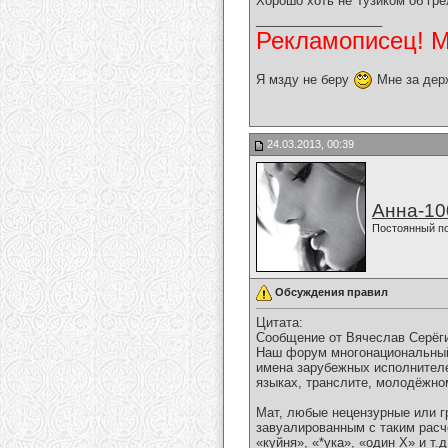
Хорошо хоть не Тузиком об гре
__________________
Рекламописец! Мо
Я мзду не беру
Мне за дер
24.03.2013, 00:39
Анна-10
Постоянный п
Обсуждения правил
Цитата:
Сообщение от Вячеслав Серёг
Наш форум многонациональный
имена зарубежных исполнителе
языках, транслите, молодёжном
Мат, любые нецензурные или г
завуалированным с таким расч
«куйня», «*ука», «один Х» и т.д