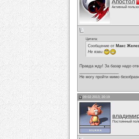
Апостол
Активный пользо
Цитата:
Сообщение от
Макс Желе
Не язви.
Правда жду! За базар надо отв
__________________
Не могу пройти мимо безобрази
09.02.2013, 20:19
владимир
Постоянный пол