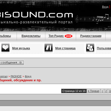
Вход
льбомы
Видеоклипы
Топ Радио
Радиостанции
Моя музыка
Моя страница
Пользов
портал
>
РАЗНОЕ
>
Флуд
бщений, обсуждение и пр.
Страница 12 из 16
«
Первая
<
2
1