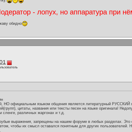
лку.
дератор - лопух, но аппаратура при нё
жаву обидно
01
ользователь
ин
, НО официальным языком общения является литературный РУССКИЙ я
й(групп), цитаты, названия или тексты песен на языке оригинала! Недо
 сленге, различных жаргонах и т.д.
рубые выражения, запрещены на нашем форуме в любых разделах. Это 
етом, чтобы их смысл оставался понятным для других пользователей. Н
.