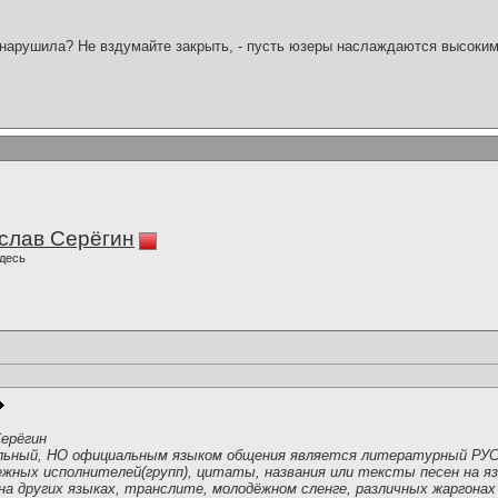
нарушила? Не вздумайте закрыть, - пусть юзеры наслаждаются высоким
слав Серёгин
десь
ерёгин
льный, НО официальным языком общения является литературный РУС
жных исполнителей(групп), цитаты, названия или тексты песен на яз
 других языках, транслите, молодёжном сленге, различных жаргонах 