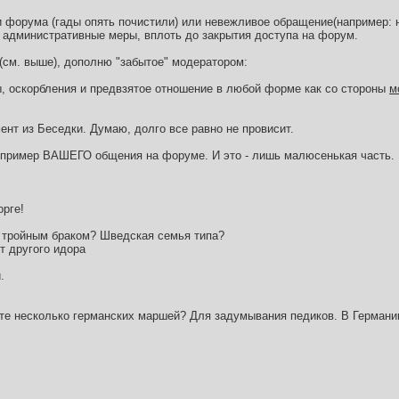
 форума (гады опять почистили) или невежливое обращение(например: н
административные меры, вплоть до закрытия доступа на форум.
(см. выше), дополню "забытое" модератором:
, оскорбления и предвзятое отношение в любой форме как со стороны
м
ент из Беседки. Думаю, долго все равно не провисит.
 пример ВАШЕГО общения на форуме. И это - лишь малюсенькая часть.
орге!
м тройным браком? Шведская семья типа?
т другого идора
.
йте несколько германских маршей? Для задумывания педиков. В Германии