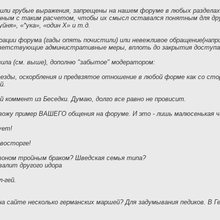
или грубые выражения, запрещены на нашем форуме в любых разделах
нным с таким расчетом, чтобы их смысл оставался понятным для дру
йня», «*ука», «один Х» и т.д.
ации форума (гады опять почистили) или невежливое обращение(напри
ветствующие административные меры, вплоть до закрытия доступа
ила (см. выше), дополню "забытое" модератором:
аезды, оскорбления и предвзятое отношение в любой форме как со ст
й.
 коммент из Беседки. Думаю, долго все равно не провисит.
вожу пример ВАШЕГО общения на форуме. И это - лишь малюсенькая ч
ует!
 восторге!
лтоном тройным браком? Шведская семья типа?
хвалит другого идора
л-гей.
на сайте несколько германских маршей? Для задумывания педиков. В Г