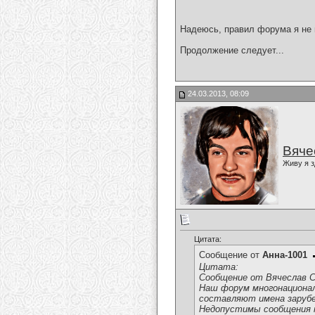
Надеюсь, правил форума я не 
Продолжение следует...
24.03.2013, 08:09
Вяче
Живу я з
Цитата:
Сообщение от
Анна-1001
Цитата:
Сообщение от Вячеслав С
Наш форум многонациона
составляют имена зарубе
Недопустимы сообщения на