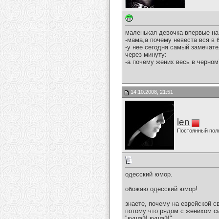
маленькая девочка впервые на
-мама,а почему невеста вся в
-у нее сегодня самый замечате
через минуту:
-а почему жених весь в черном
14.10.2008, 21:51
len
Постоянный пол
одесский юмор.
обожаю одесский юмор!
знаете, почему на еврейской 
потому что рядом с женихом си
"кушай! кушай!"