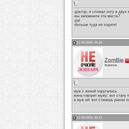
-доктор, я сломал ногу в двух 
-вы запомнили эти места?
-да!
-больше туда не ходите!
12.08.2008, 00:18
ZomBie
Новичок
муж с женой поругались.
жена говорит мужу: вот стану п
а муж ей: вот станешь раком п
12.08.2008, 00:19