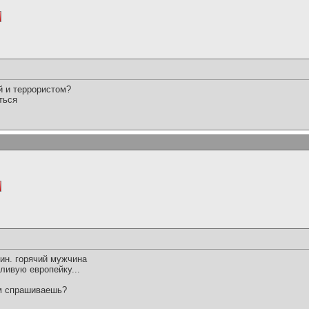
й и террористом?
ться
зин. горячий мужчина
ливую европейку...
ем спрашиваешь?