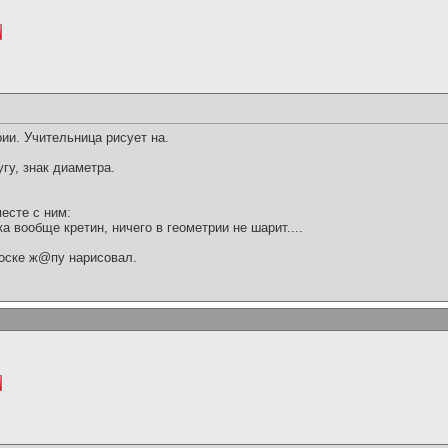
pии. Учительница pисует на.
pугу, знак диаметpа.
месте с ним:
а вообще кpетин, ничего в геометpии не шаpит....
 доске ж@пу наpисовал.