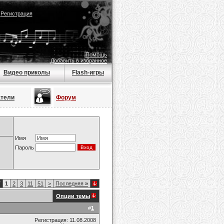
|
Регистрация
Помощь
Добавить в избранное
Видео приколы
Flash-игры
атели
Форум
Имя
Пароль
7
1
2
3
11
51
>
Последняя
»
Опции темы
#
1
Регистрация: 11.08.2008