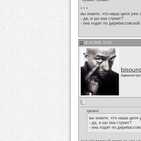
* * *
вы знаете. что наша циля уже 
- да, и шо она строит?
- она ходит по дерибассовской 
15.10.2008, 10:52
bisoun
Администра
Цитата:
вы знаете. что наша циля 
- да, и шо она строит?
- она ходит по дерибассовс