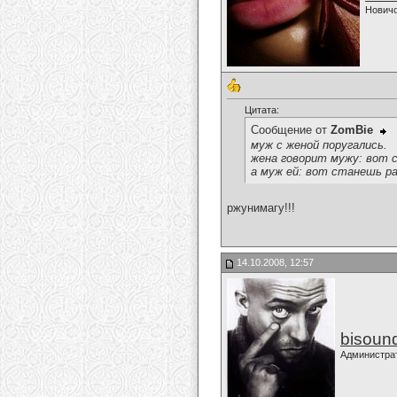
Нович
Цитата:
Сообщение от
ZomBie
муж с женой поругались.
жена говорит мужу: вот 
а муж ей: вот станешь р
ржунимагу!!!
14.10.2008, 12:57
bisoun
Администра