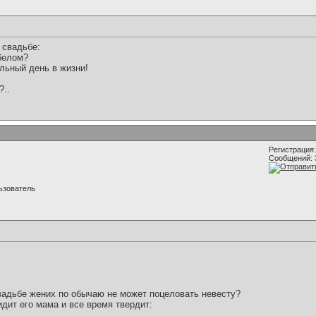
 свадьбе:
 белом?
льный день в жизни!
?..
Регистрация:
Сообщений: 
ьзователь
свадьбе жених по обычаю не может поцеловать невесту?
дит его мама и все время твердит: