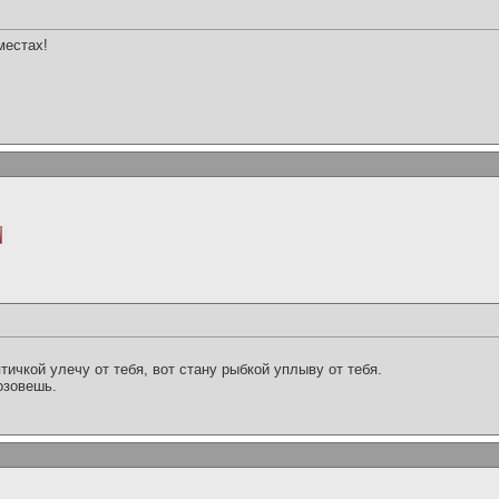
местах!
тичкой улечу от тебя, вот стану рыбкой уплыву от тебя.
озовешь.