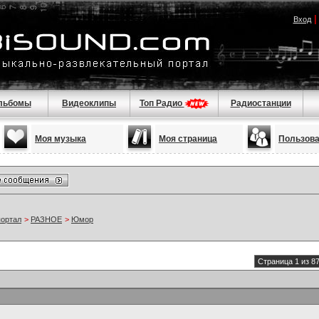
Вход
льбомы
Видеоклипы
Топ Радио
Радиостанции
Моя музыка
Моя страница
Пользов
портал
>
РАЗНОЕ
>
Юмор
Страница 1 из 8