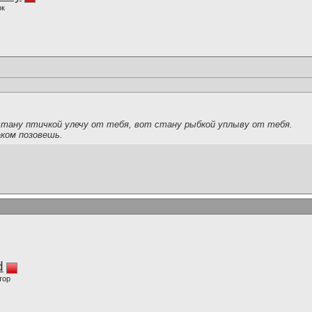
ок
стану птичкой улечу от тебя, вот стану рыбкой уплыву от тебя.
аком позовешь.
d
тор