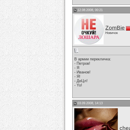
12.08.2008, 00:21
ZomBie
Новичок
В армии перекличка:
- Петров!
- Я
- Иванов!
- Я!
- ДеЦл!
- Yo!
03.09.2008, 14:13
che