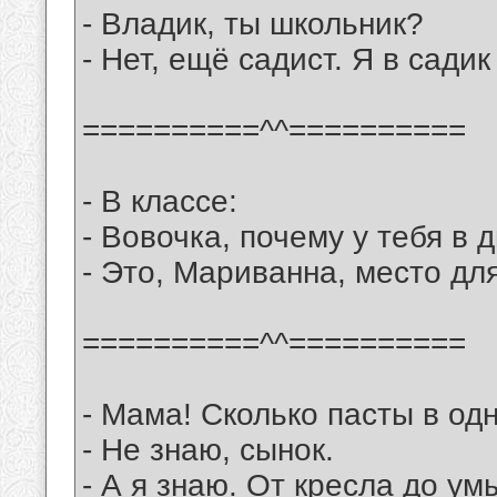
- Владик, ты школьник?
- Нет, ещё садист. Я в садик
==========^^==========
- В классе:
- Вовочка, почему у тебя в
- Это, Мариванна, место дл
==========^^==========
- Мама! Сколько пасты в од
- Не знаю, сынок.
- А я знаю. От кресла до ум