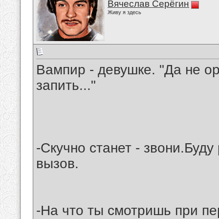
Вячеслав Серёгин
Живу я здесь
Вампир - девушке. "Да не ор
запить..."
-Скучно станет - звони.Буд
вызов.
-На что ты смотришь при пе