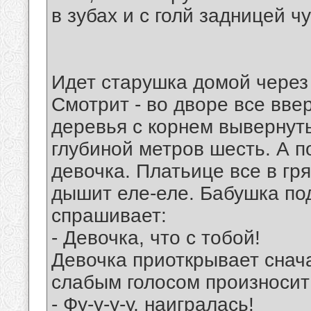
в зубах и с голй задницей ч
Идет старушка домой через
Смотрит - во дворе все вве
деревья с корнем вывернуты
глубиной метров шесть. А п
девочка. Платьице все в гря
дышит еле-еле. Бабушка под
спрашивает:
- Девочка, что с тобой!
Девочка приоткрывает снача
слабым голосом произносит
- Фу-у-у-у, наигралась!