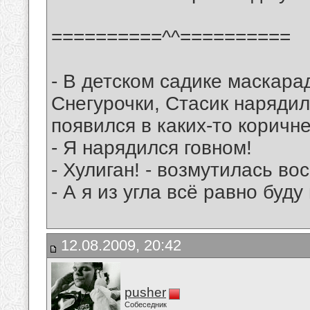
==========^^==========
- В детском садике маскара
Снегурочки, Стасик наряди
появился в каких-то коричн
- Я нарядился говном!
- Хулиган! - возмутилась вос
- А я из угла всё равно буду
12.08.2009, 20:42
pusher
Собеседник