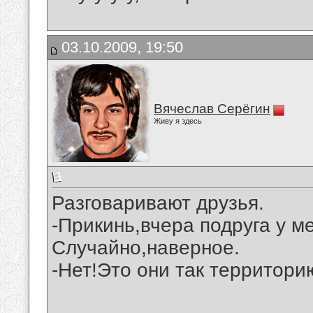
03.10.2009, 19:50
Вячеслав Серёгин
Живу я здесь
Разговаривают друзья.
-Прикинь,вчера подруга у м
Случайно,наверное.
-Нет!Это они так территори