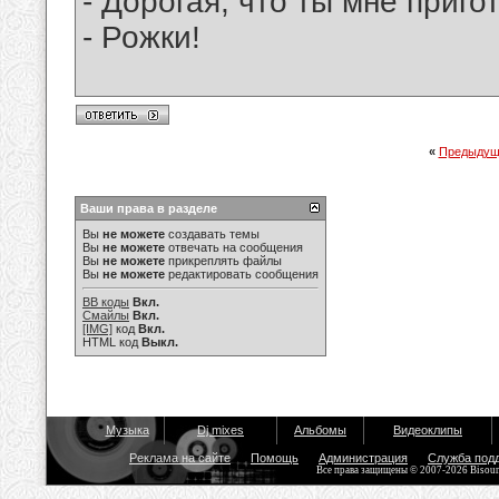
- Дорогая, что ты мне приго
- Рожки!
«
Предыдущ
Ваши права в разделе
Вы
не можете
создавать темы
Вы
не можете
отвечать на сообщения
Вы
не можете
прикреплять файлы
Вы
не можете
редактировать сообщения
BB коды
Вкл.
Смайлы
Вкл.
[IMG]
код
Вкл.
HTML код
Выкл.
Музыка
Dj mixes
Альбомы
Видеоклипы
Реклама на сайте
Помощь
Администрация
Служба под
Все права защищены © 2007-2026 Bisou