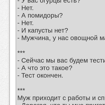
- У вас огурцы есть?
- Нет.
- А помидоры?
- Нет.
- И капусты нет?
- Мужчина, у нас овощной м
***
- Сейчас мы вас будем тест
- А что это такое?
- Тест окончен.
***
Муж приходит с работы и с