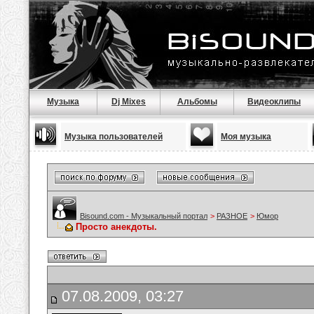
Музыка
Dj Mixes
Альбомы
Видеоклипы
Музыка пользователей
Моя музыка
Bisound.com - Музыкальный портал
>
РАЗНОЕ
>
Юмор
Просто анекдоты.
07.08.2009, 03:27