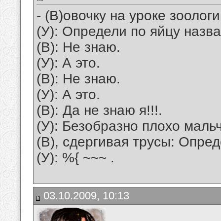
- (В)овочку на уроке зоолог
(У): Определи по яйцу назв
(В): Hе знаю.
(У): А это.
(В): Hе знаю.
(У): А это.
(В): Да не знаю я!!!.
(У): Безобразно плохо маль
(В), сдергивая трусы: Опред
(У): %{ ~~~ .
03.10.2009, 10:13