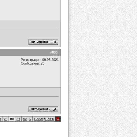
#
800
Регистрация: 09.06.2021
Сообщений: 25
8
79
80
81
82
>
Последняя
»