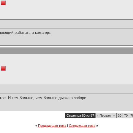
умеющий работать в команде.
гое. И тем больше, чем больше дырка в заборе.
Страница 80 из 87
«
Первая
<
30
70
7
«
Предыдущая тема
|
Следующая тема
»