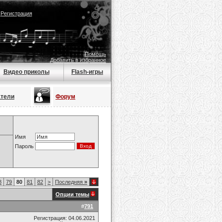
|
Регистрация
Помощь
Добавить в избранное
Видео приколы
Flash-игры
атели
Форум
Имя
Пароль
8
79
80
81
82
>
Последняя
»
Опции темы
#
791
Регистрация: 04.06.2021