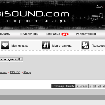
Вход
льбомы
Видеоклипы
Топ Радио
Радиостанции
Моя музыка
Моя страница
Пользов
портал
>
РАЗНОЕ
>
Юмор
Страница 80 из 87
«
Первая
<
30
70
7