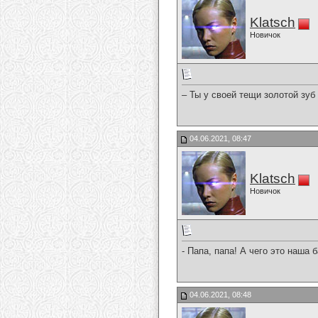
Klatsch
Новичок
– Ты у своей тещи золотой зу
04.06.2021, 08:47
Klatsch
Новичок
- Папа, папа! А чего это наша 
04.06.2021, 08:48