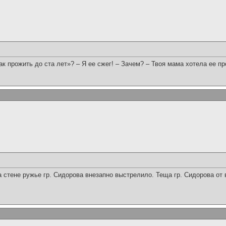
ак прожить до ста лет»? – Я ее сжег! – Зачем? – Твоя мама хотела ее пр
а стене ружье гр. Сидорова внезапно выстрелило. Теща гр. Сидорова от