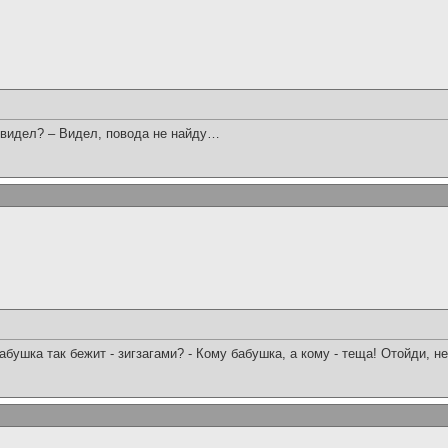
б видел? – Видел, повода не найду…
бабушка так бежит - зигзагами? - Кому бабушка, а кому - теща! Отойди, 