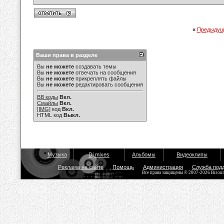
«
Предыдущ
Ваши права в разделе
Вы
не можете
создавать темы
Вы
не можете
отвечать на сообщения
Вы
не можете
прикреплять файлы
Вы
не можете
редактировать сообщения
BB коды
Вкл.
Смайлы
Вкл.
[IMG]
код
Вкл.
HTML код
Выкл.
Музыка
Dj mixes
Альбомы
Видеоклипы
Реклама на сайте
Помощь
Администрация
Служба под
Все права защищены © 2007-2026 Bisou