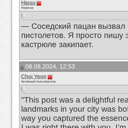
Hipso
Новичок
— Соседский пацан вызвал 
пистолетов. Я просто пишу 
кастрюле закипает.
08.08.2024, 12:53
Choi Yeon
Активный пользователь
"This post was a delightful rea
landmarks in your city was b
way you captured the essence
I was right there with you. I’m