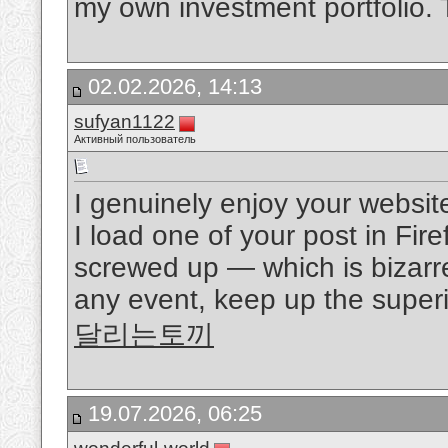
my own investment portfolio. 
02.02.2026, 14:13
sufyan1122
Активный пользователь
I genuinely enjoy your websit
I load one of your post in Fir
screwed up — which is bizarr
any event, keep up the superio
달리는토끼
19.07.2026, 06:25