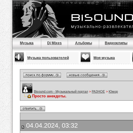
Музыка
Dj Mixes
Альбомы
Видеоклипы
Музыка пользователей
Моя музыка
Bisound.com - Музыкальный портал
>
РАЗНОЕ
>
Юмор
Просто анекдоты.
04.04.2024, 03:32