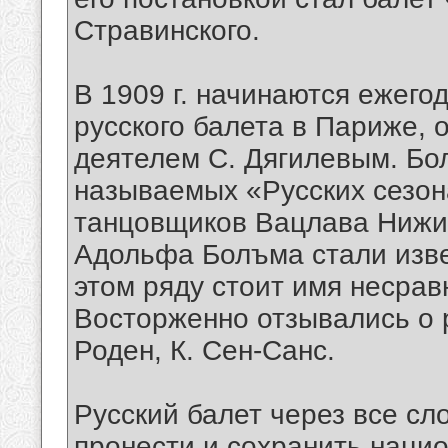
Стравинского.
В 1909 г. начинаются ежего
русского балета в Париже,
деятелем С. Дягилевым. Бол
называемых «Русских сезо
танцовщиков Вацлава Нижин
Адольфа Болъма стали изве
этом ряду стоит имя несра
Восторженно отзывались о р
Роден, К. Сен-Санс.
Русский балет через все сл
пронести и сохранить наци