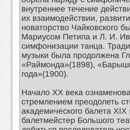
внутреннее течение действ
их взаимодействии, развит
новаторство Чайковского 
Мариусом Петипа и Л. И. 
симфонизации танца. Трад
музыки была продолжена Гл
«Раймонда»(1898), «Барыш
года»(1900).
Начало XX века ознаменова
стремлением преодолеть ст
академического балета XIX 
балетмейстер Большого теат
добиться последовательнос