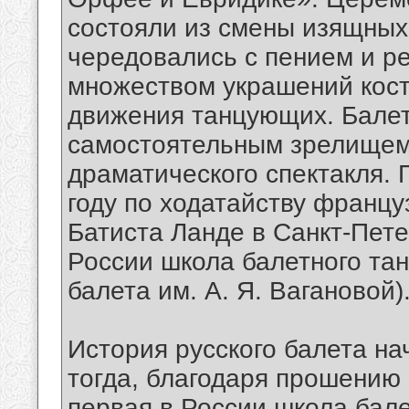
состояли из смены изящных 
чередовались с пением и р
множеством украшений кост
движения танцующих. Балет 
самостоятельным зрелищем,
драматического спектакля. П
году по ходатайству францу
Батиста Ланде в Санкт-Пете
России школа балетного та
балета им. А. Я. Вагановой)
История русского балета на
тогда, благодаря прошению 
первая в России школа бале