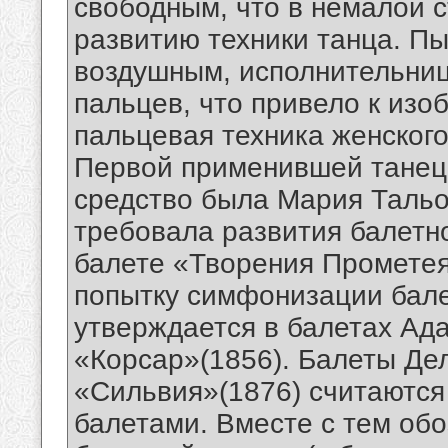
свободным, что в немалой 
развитию техники танца. Пы
воздушным, исполнительниц
пальцев, что привело к изо
пальцевая техника женского
Первой применившей танец 
средство была Мария Тальо
требовала развития балетн
балете «Творения Прометея
попытку симфонизации бале
утверждается в балетах Ад
«Корсар»(1856). Балеты Де
«Сильвия»(1876) считаютс
балетами. Вместе с тем об