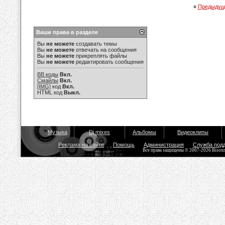
«
Предыдущ
Ваши права в разделе
Вы
не можете
создавать темы
Вы
не можете
отвечать на сообщения
Вы
не можете
прикреплять файлы
Вы
не можете
редактировать сообщения
BB коды
Вкл.
Смайлы
Вкл.
[IMG]
код
Вкл.
HTML код
Выкл.
Музыка
Dj mixes
Альбомы
Видеоклипы
Реклама на сайте
Помощь
Администрация
Служба под
Все права защищены © 2007-2026 Bisou