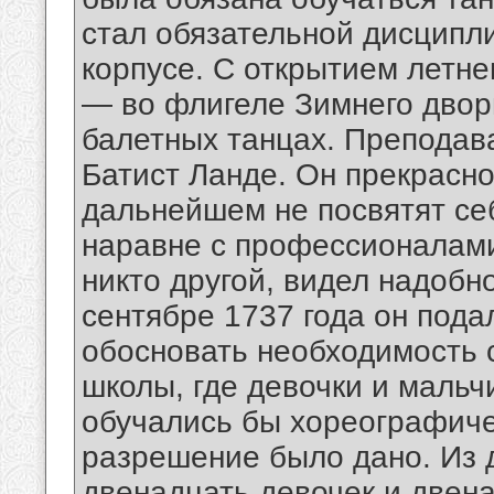
стал обязательной дисципл
корпусе. С открытием летне
— во флигеле Зимнего двор
балетных танцах. Преподав
Батист Ланде. Он прекрасно
дальнейшем не посвятят себ
наравне с профессионалами
никто другой, видел надобн
сентябре 1737 года он пода
обосновать необходимость 
школы, где девочки и мальч
обучались бы хореографичес
разрешение было дано. Из 
двенадцать девочек и двен