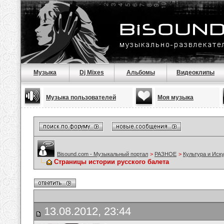
Музыка
Dj Mixes
Альбомы
Видеоклипы
Музыка пользователей
Моя музыка
Bisound.com - Музыкальный портал
>
РАЗНОЕ
>
Культура и Иск
Страницы истории русского балета
13.08.2012, 23:44