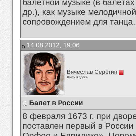
балетной музыке (в балетах 
др.), как музыке мелодично
сопровождением для танца.
14.08.2012, 19:06
Вячеслав Серёгин
Живу я здесь
Балет в России
8 февраля 1673 г. при дво
поставлен первый в России
Орфее и Евридике». Церем