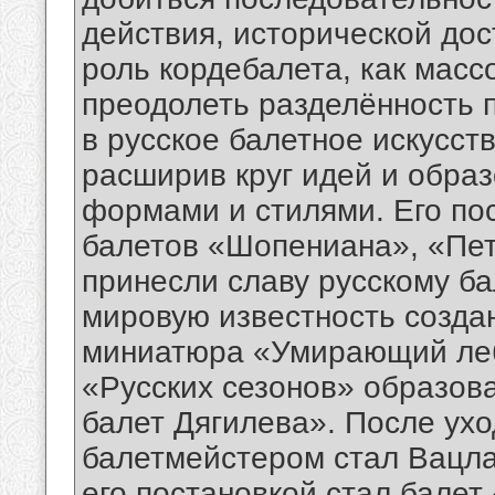
действия, исторической дос
роль кордебалета, как масс
преодолеть разделённость 
в русское балетное искусст
расширив круг идей и образ
формами и стилями. Его по
балетов «Шопениана», «Пет
принесли славу русскому б
мировую известность созд
миниатюра «Умирающий лебе
«Русских сезонов» образов
балет Дягилева». После ухо
балетмейстером стал Вацла
его постановкой стал балет