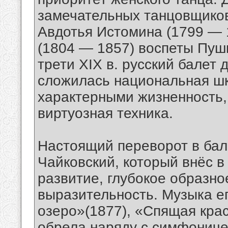
замечательных танцовщико
Авдотья Истомина (1799 — 
(1804 — 1857) воспеты Пуш
трети XIX в. русский балет 
сложилась национальная шк
характерными жизненность,
виртуозная техника.
Настоящий переворот в бал
Чайковский, который внёс 
развитие, глубокое образн
выразительность. Музыка е
озеро»(1877), «Спящая кра
обрела наряду с симфониче