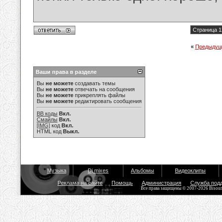
Страница 1
«
Предыдущ
Ваши права в разделе
Вы
не можете
создавать темы
Вы
не можете
отвечать на сообщения
Вы
не можете
прикреплять файлы
Вы
не можете
редактировать сообщения
BB коды
Вкл.
Смайлы
Вкл.
[IMG]
код
Вкл.
HTML код
Выкл.
Музыка
Dj mixes
Альбомы
Видеоклипы
Реклама на сайте
Помощь
Администрация
Служба под
Все права защищены © 2007-2026 Bisou