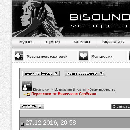
Музыка
Dj Mixes
Альбомы
Видеоклипы
Музыка пользователей
Моя музыка
Bisound.com - Музыкальный портал
>
Ваше творчество
Перепевки от Вячеслава Серёгина
Страница 1
27.12.2016, 20:58