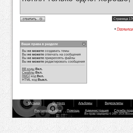
Страница 17
«
Предыдущ
Ваши права в разделе
Вы
не можете
создавать темы
Вы
не можете
отвечать на сообщения
Вы
не можете
прикреплять файлы
Вы
не можете
редактировать сообщения
BB коды
Вкл.
Смайлы
Вкл.
[IMG]
код
Вкл.
HTML код
Выкл.
Музыка
Dj mixes
Альбомы
Видеоклипы
Реклама на сайте
Помощь
Администрация
Служба под
Все права защищены © 2007-2026 Bisou