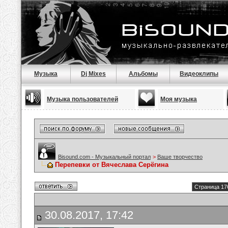
Музыка
Dj Mixes
Альбомы
Видеоклипы
Музыка пользователей
Моя музыка
Bisound.com - Музыкальный портал
>
Ваше творчество
Перепевки от Вячеслава Серёгина
Страница 17
30.08.2017, 17:42