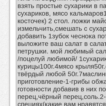
взять простые сухарики в п
сухариков, мясо кальмаров1
косточек) 2 стол. ложки ма
измельчить,смешать с суха
добавить 1зубок чеснока по
выложите ваш салат в сала
петрушки. мой любимый сал
/поцелуй любимой/ 1сухарик
курицы100г.4мясо крыля50г.
твёрдый любой 50г.7маслин
приготовление-1-грибы обж
готовности добавив в них п
перец,чёрный перец,соль.2-
специях(какие вам нравятся