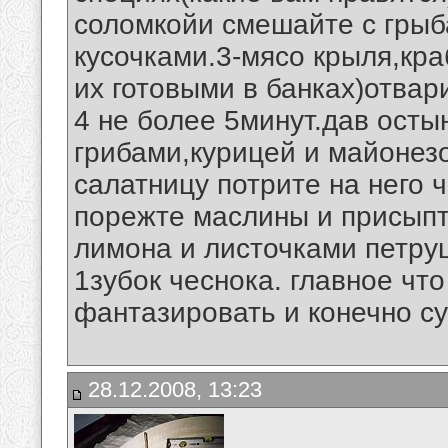
соломкойи смешайте с гры
кусочками.3-мясо крыля,кра
их готовыми в банках)отвар
4 не более 5минут.дав осты
грибами,курицей и майонез
салатницу потрите на него 
порежте маслины и присыпт
лимона и листочками петру
1зубок чеснока. главное чт
фантазировать и конечно су
28.12.2008, 13:23