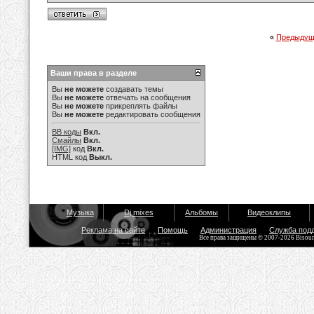
«
Предыдущ
Ваши права в разделе
Вы
не можете
создавать темы
Вы
не можете
отвечать на сообщения
Вы
не можете
прикреплять файлы
Вы
не можете
редактировать сообщения
BB коды
Вкл.
Смайлы
Вкл.
[IMG]
код
Вкл.
HTML код
Выкл.
Музыка
Dj mixes
Альбомы
Видеоклипы
Реклама на сайте
Помощь
Администрация
Служба под
Все права защищены © 2007-2026 Bisou