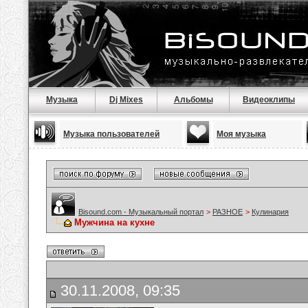
Музыка
Dj Mixes
Альбомы
Видеоклипы
Музыка пользователей
Моя музыка
Bisound.com - Музыкальный портал
>
РАЗНОЕ
>
Кулинария
Мужчина на кухне
30.11.2008, 09:35