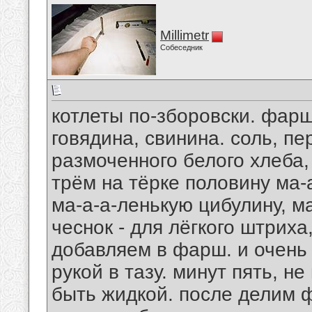
Millimetr
Собеседник
котлеты по-зборовски. фар
говядина, свинина. соль, пе
размоченного белого хлеба, 
трём на тёрке половину ма
ма-а-а-ленькую цибулину, ма
чеснок - для лёгкого штриха
добавляем в фарш. и очень
рукой в тазу. минут пять, н
быть жидкой. после делим 