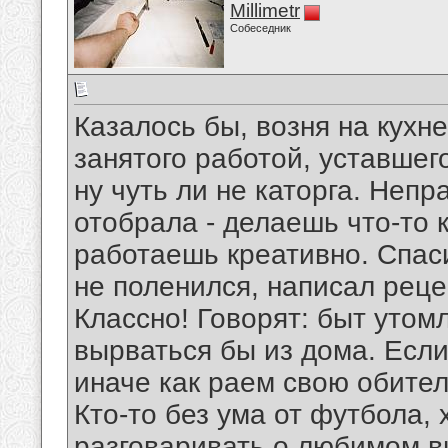
Millimetr
Собеседник
Казалось бы, возня на кухн
занятого работой, уставшег
ну чуть ли не каторга. Непр
отобрала - делаешь что-то 
работаешь креативно. Спаси
не поленился, написал реце
Классно! Говорят: быт утомл
вырваться бы из дома. Если 
иначе как раем свою обител
Кто-то без ума от футбола,
разговаривать о любимом ви