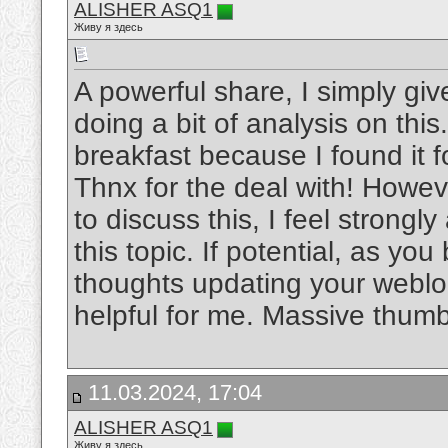
ALISHER ASQ1
Живу я здесь
A powerful share, I simply gi
doing a bit of analysis on th
breakfast because I found it f
Thnx for the deal with! Howe
to discuss this, I feel strongl
this topic. If potential, as y
thoughts updating your weblog
helpful for me. Massive thumb
11.03.2024, 17:04
ALISHER ASQ1
Живу я здесь