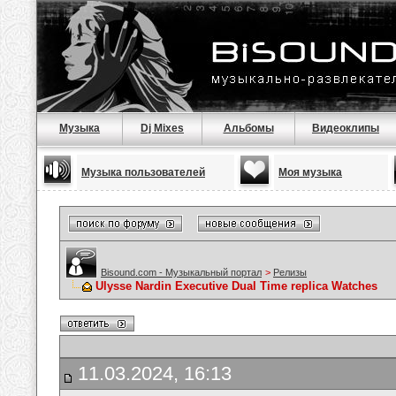
Музыка
Dj Mixes
Альбомы
Видеоклипы
Музыка пользователей
Моя музыка
Bisound.com - Музыкальный портал
>
Релизы
Ulysse Nardin Executive Dual Time replica Watches
11.03.2024, 16:13