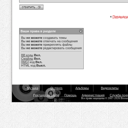
«
Предыдущ
Ваши права в разделе
Вы
не можете
создавать темы
Вы
не можете
отвечать на сообщения
Вы
не можете
прикреплять файлы
Вы
не можете
редактировать сообщения
BB коды
Вкл.
Смайлы
Вкл.
[IMG]
код
Вкл.
HTML код
Выкл.
Музыка
Dj mixes
Альбомы
Видеоклипы
Реклама на сайте
Помощь
Администрация
Служба под
Все права защищены © 2007-2026 Bisou