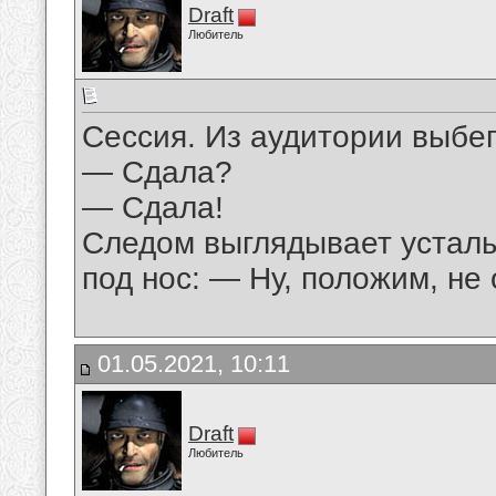
Draft
Любитель
Сессия. Из аудитории выбег
— Сдала?
— Сдала!
Следом выглядывает усталы
под нос: — Ну, положим, не о
01.05.2021, 10:11
Draft
Любитель