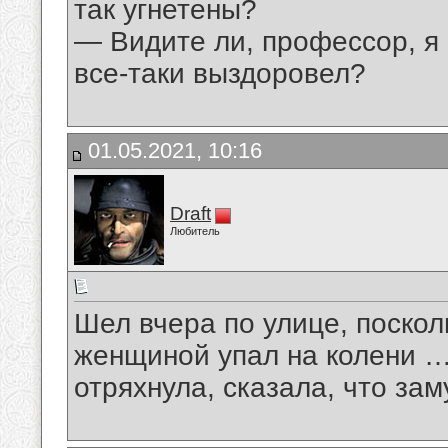
так угнетены?
— Видите ли, профессор, я 
все-таки выздоровел?
01.05.2021, 10:16
Draft
Любитель
Шел вчера по улице, поско
женщиной упал на колени …
отряхнула, сказала, что за