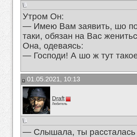
Утром Он:
— Имею Вам заявить, шо пос
таки, обязан на Вас женитьс
Она, одеваясь:
— Господи! А шо ж тут тако
01.05.2021, 10:13
Draft
Любитель
— Слышала, ты рассталась 