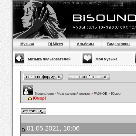
Музыка
Dj Mixes
Альбомы
Видеоклипы
Музыка пользователей
Моя музыка
Bisound.com - Музыкальный портал
>
РАЗНОЕ
>
Юмор
Юмор!
01.05.2021, 10:06