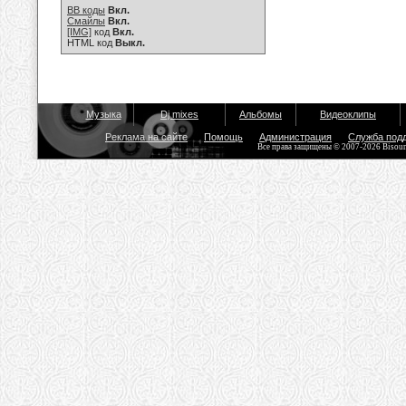
BB коды
Вкл.
Смайлы
Вкл.
[IMG]
код
Вкл.
HTML код
Выкл.
Музыка
Dj mixes
Альбомы
Видеоклипы
Реклама на сайте
Помощь
Администрация
Служба под
Все права защищены © 2007-2026 Bisou