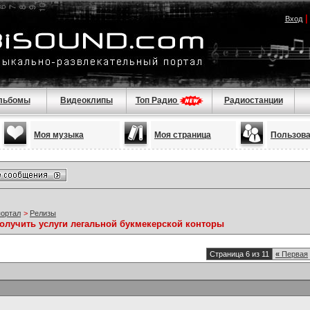
Вход
льбомы
Видеоклипы
Топ Радио
Радиостанции
Моя музыка
Моя страница
Пользов
портал
>
Релизы
получить услуги легальной букмекерской конторы
Страница 6 из 11
«
Первая