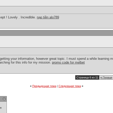
pt ! Lovely . Incredible.
nạp tiền alo789
 getting your information, however great topic. I must spend a while learning
arching for this info for my mission.
promo code for melbet
Страница 6 из 11
«
Первая
«
Предыдущая тема
|
Следующая тема
»
ия