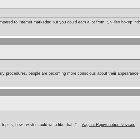
ompared to internet marketing but you could earn a lot from it,
video bokep ind
gery procedures. people are becoming more conscious about their appearance
topics, how i wish i could write like that.;*;-`
Vaginal Rejuvenation Devices