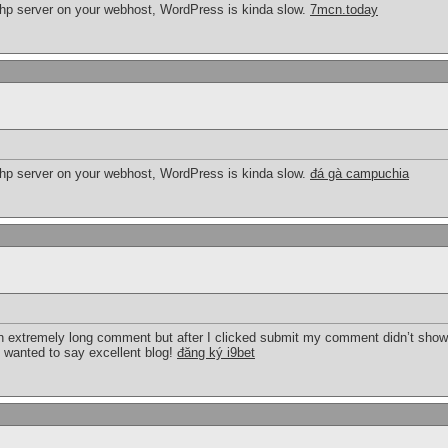
hp server on your webhost, WordPress is kinda slow.
7mcn.today
hp server on your webhost, WordPress is kinda slow.
đá gà campuchia
n extremely long comment but after I clicked submit my comment didn’t show u
t wanted to say excellent blog!
đăng ký i9bet