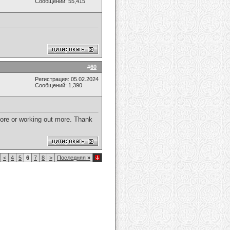
Сообщений: 55,415
#
60
Регистрация: 05.02.2024
Сообщений: 1,390
 more or working out more. Thank
<
4
5
6
7
8
>
Последняя
»