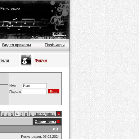
|
Регистрация
Помощь
Добавить в избранное
Видео приколы
Flash-игры
атели
Форум
Имя
Пароль
<
4
5
6
7
8
>
Последняя
»
Опции темы
#
51
Регистрация: 03.02.2024