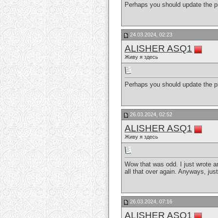
Perhaps you should update the p
24.03.2024, 02:23
ALISHER ASQ1
Живу я здесь
Perhaps you should update the p
26.03.2024, 02:52
ALISHER ASQ1
Живу я здесь
Wow that was odd. I just wrote a
all that over again. Anyways, jus
26.03.2024, 07:16
ALISHER ASQ1