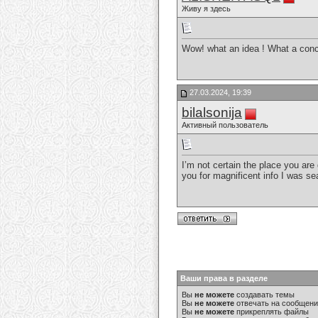
Живу я здесь
Wow! what an idea ! What a conce
27.03.2024, 19:39
bilalsonija
Активный пользователь
I’m not certain the place you are
you for magnificent info I was se
Ваши права в разделе
Вы
не можете
создавать темы
Вы
не можете
отвечать на сообщен
Вы
не можете
прикреплять файлы