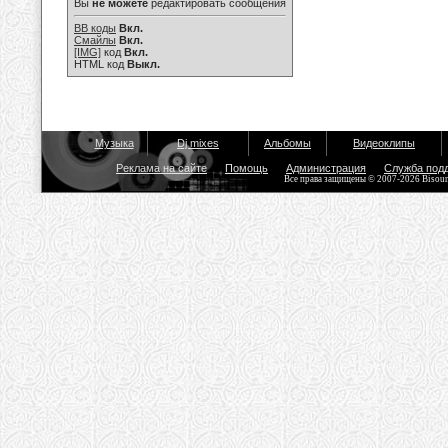
Вы
не можете
редактировать сообщения
BB коды
Вкл.
Смайлы
Вкл.
[IMG]
код
Вкл.
HTML код
Выкл.
Музыка
Dj mixes
Альбомы
Видеоклипы
Реклама на сайте
Помощь
Администрация
Служба под
Все права защищены © 2007-2026 Bisou