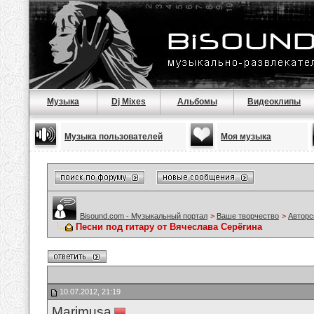
Музыка
Dj Mixes
Альбомы
Видеоклипы
Музыка пользователей
Моя музыка
Bisound.com - Музыкальный портал
>
Ваше творчество
>
Авторс
Песни под гитару от Вячеслава Серёгина
10.07.2012, 21:19
Marimusa