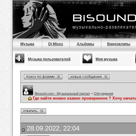
Музыка
Dj Mixes
Альбомы
Видеоклипы
Музыка пользователей
Моя музыка
Bisound.com - Музыкальный портал
>
Обсуждения
Где найти можно казино проверенное ? Хочу начать
28.09.2022, 22:04