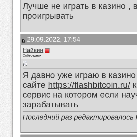
Лучше не играть в казино , 
проигрывать
29.09.2022, 17:54
Найвин
Собеседник
Я давно уже играю в казино
сайте
https://flashbitcoin.ru/
к
сервис на котором если нау
зарабатывать
Последний раз редактировалось Н