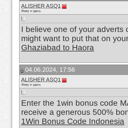
ALISHER ASQ1
Живу я здесь
I believe one of your adverts
might want to put that on your
Ghaziabad to Haora
04.06.2024, 17:56
ALISHER ASQ1
Живу я здесь
Enter the 1win bonus code M
receive a generous 500% bonus
1Win Bonus Code Indonesia