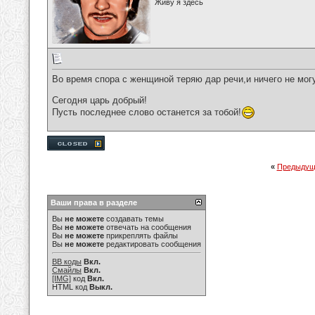
Живу я здесь
Во время спора с женщиной теряю дар речи,и ничего не мог
Сегодня царь добрый!
Пусть последнее слово останется за тобой!
«
Предыдущ
Ваши права в разделе
Вы
не можете
создавать темы
Вы
не можете
отвечать на сообщения
Вы
не можете
прикреплять файлы
Вы
не можете
редактировать сообщения
BB коды
Вкл.
Смайлы
Вкл.
[IMG]
код
Вкл.
HTML код
Выкл.