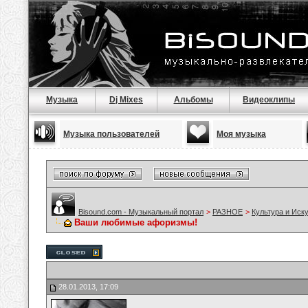
Музыка
Dj Mixes
Альбомы
Видеоклипы
Музыка пользователей
Моя музыка
Bisound.com - Музыкальный портал
>
РАЗНОЕ
>
Культура и Иск
Ваши любимые афоризмы!
28.01.2013, 17:09