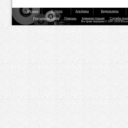
Музыка
Dj mixes
Альбомы
Видеоклипы
Реклама на сайте
Помощь
Администрация
Служба под
Все права защищены © 2007-2026 Bisou