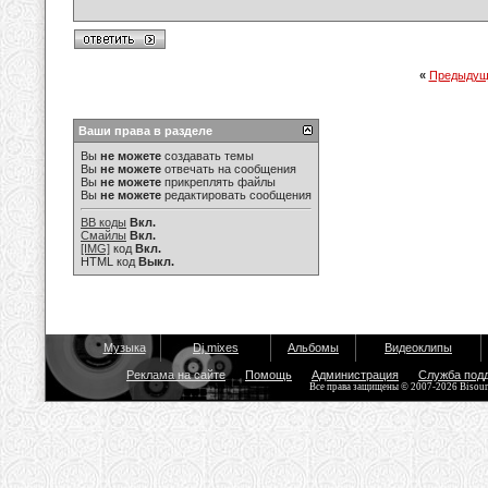
«
Предыдущ
Ваши права в разделе
Вы
не можете
создавать темы
Вы
не можете
отвечать на сообщения
Вы
не можете
прикреплять файлы
Вы
не можете
редактировать сообщения
BB коды
Вкл.
Смайлы
Вкл.
[IMG]
код
Вкл.
HTML код
Выкл.
Музыка
Dj mixes
Альбомы
Видеоклипы
Реклама на сайте
Помощь
Администрация
Служба под
Все права защищены © 2007-2026 Bisou