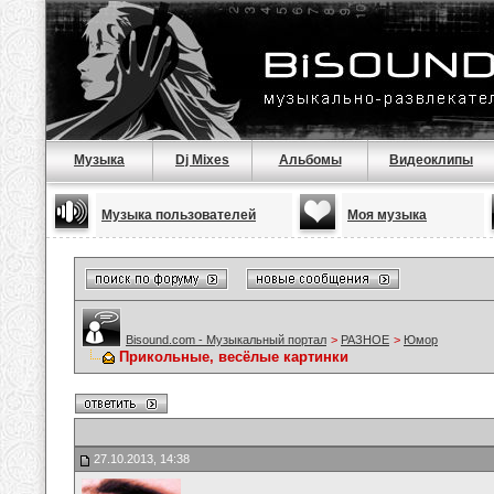
Музыка
Dj Mixes
Альбомы
Видеоклипы
Музыка пользователей
Моя музыка
Bisound.com - Музыкальный портал
>
РАЗНОЕ
>
Юмор
Прикольные, весёлые картинки
27.10.2013, 14:38