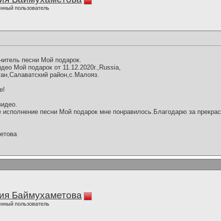
нный пользователь
нитель песни Мой подарок.
ео Мой подарок от 11.12.2020г.,Russia,
ан,Салаватский район,с.Малояз.
е!
видео.
 исполнение песни Мой подарок мне понравилось.Благодарю за прекрас
етова
ия Баймухаметова
нный пользователь