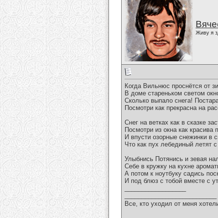
Вяче
Живу я з
Когда Вильнюс проснётся от з
В доме стареньком светом окно
Сколько выпало снега! Постар
Посмотри как прекрасна на рас
Снег на ветках как в сказке з
Посмотри из окна как красива 
И впусти озорные снежинки в 
Что как пух лебединый летят с
Улыбнись Потянись и зевая на
Себе в кружку на кухне аромат
А потом к ноутбуку садись пос
И под блюз с тобой вместе с у
__________________
___________________________
Все, кто уходил от меня хотел