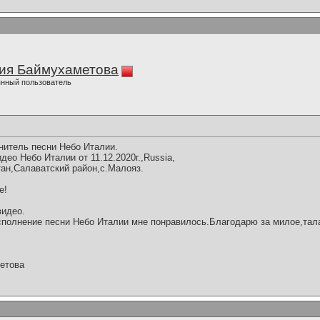
ия Баймухаметова
нный пользователь
нитель песни Небо Италии.
ео Небо Италии от 11.12.2020г.,Russia,
ан,Салаватский район,с.Малояз.
е!
видео.
полнение песни Небо Италии мне понравилось.Благодарю за милое,тал
етова