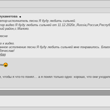
мухаметова
втор-исполнитель песни Я буду любить сильней.
р видео Я буду любить сильней от 11.12.2020г.,Russia,Россия,Респуб
й район,с.Малояз.
песне
ю к видео.
нное исполнение песни Я буду любить сильней мне понравилось. Благо
Вячеслав!
m6qg
ням
и, чтобы я что-то понял… а я понял только одно: хорошо, что они уходил