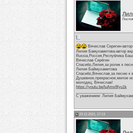
Лил
Постоя
Вячеслав Серегин-автор-
Лилия Бамухаметова-автор виде
Russia,Россия,Республика Баш
Вячеслав Серёгин
Спасибо,Лилия,за ролик к песн
Лилия Баймухаметова
Спасибо,Вячеслав,за песню к 
Душевное,прекрасное,милое ис
молодец, Вячеслав!
https://youtu.be/luAmx8fyu1k
__________________
С уважением: Лилия Баймухам
23.12.2021, 17:13
Лил