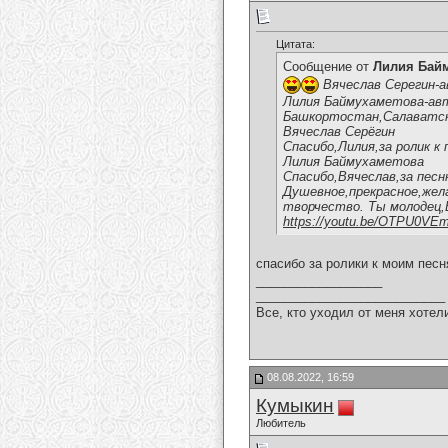
Цитата:
Сообщение от
Лилия Бай
Вячеслав Серегин-а
Лилия Баймухаметова-авто
Башкортостан,Салаватски
Вячеслав Серёгин
Спасибо,Лилия,за ролик к 
Лилия Баймухаметова
Спасибо,Вячеслав,за песн
Душевное,прекрасное,жела
творчество. Ты молодец,
https://youtu.be/OTPU0VE
спасибо за ролики к моим пес
__________________
___________________________
Все, кто уходил от меня хотел
08.08.2022, 16:59
Кумыкин
Любитель