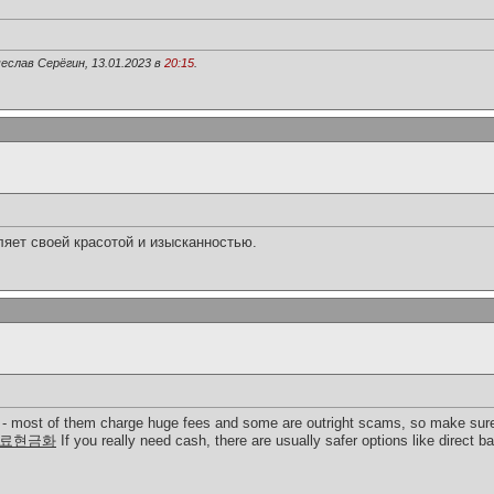
еслав Серёгин, 13.01.2023 в
20:15
.
ляет своей красотой и изысканностью.
es - most of them charge huge fees and some are outright scams, so make sure 
료현금화
If you really need cash, there are usually safer options like direct ba