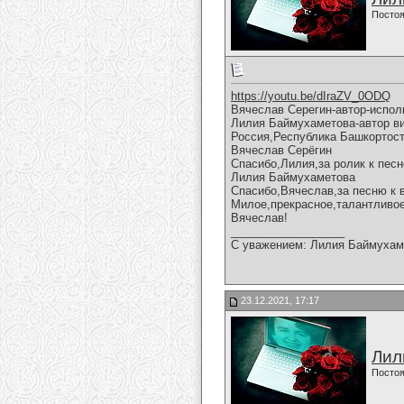
Постоя
https://youtu.be/dIraZV_0ODQ
Вячеслав Серегин-автор-испол
Лилия Баймухаметова-автор вид
Россия,Республика Башкортост
Вячеслав Серёгин
Спасибо,Лилия,за ролик к песн
Лилия Баймухаметова
Спасибо,Вячеслав,за песню к 
Милое,прекрасное,талантливое
Вячеслав!
__________________
С уважением: Лилия Баймухам
23.12.2021, 17:17
Лил
Постоя