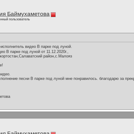
ия Баймухаметова
нный пользователь
исполнитель видео В парке под луной.
о В парке под луной от 11.12.2020г.,
кортостан,Салаватский район,с.Малояз
е!
видео.
полнение песни В парке под луной мне понравилось. благодарю за прек
етова
ия Баймухаметова