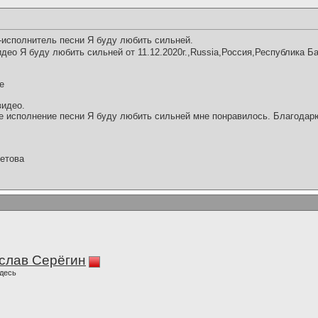
-исполнитель песни Я буду любить сильней.
део Я буду любить сильней от 11.12.2020г.,Russia,Россия,Республика Б
е
видео.
 исполнение песни Я буду любить сильней мне понравилось. Благодарю
етова
слав Серёгин
десь