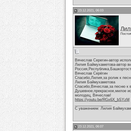
23.12.2021, 06:03
Лил
Постоя
Вячеслав Серегин-автор испол
Лилия Баймухаметова-автор вид
Россия,Республика,Башкортост
Вячеслав Серёгин
Спасибо,Лилия,за ролик к песн
Лилия Баймухаметова
Спасибо,Вячеслав,за песню к 
Душевное,прекрасное,милое ис
молодец, Вячеслав!
https://youtu.be/RGx6X_bSYzM
__________________
С уважением: Лилия Баймухам
23.12.2021, 06:07