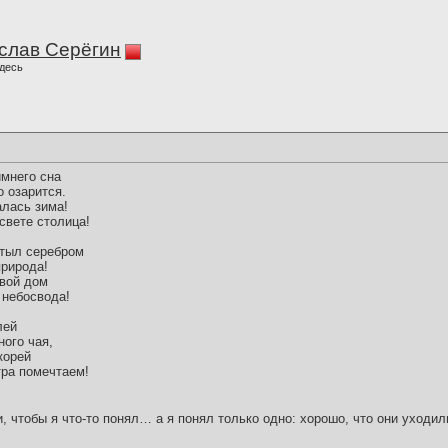
слав Серёгин
десь
имнего сна
 озарится.
алась зима!
свете столица!
астыл серебром
природа!
свой дом
 небосвода!
лей
ного чая,
корей
тра помечтаем!
и, чтобы я что-то понял… а я понял только одно: хорошо, что они уходил