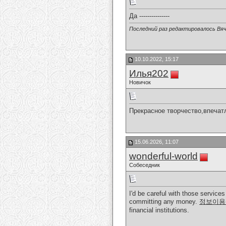
Да ---------------
Последний раз редактировалось Вяч
10.10.2022, 15:17
Илья202
Новичок
Прекрасное творчество,впечат
15.06.2026, 11:07
wonderful-world
Собеседник
I'd be careful with those servic
committing any money.
정보이용
financial institutions.