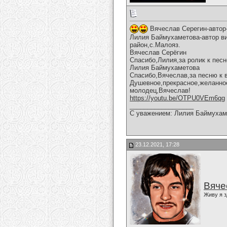
Вячеслав Серегин-автор
Лилия Баймухаметова-автор ви
район,с.Малояз.
Вячеслав Серёгин
Спасибо,Лилия,за ролик к песн
Лилия Баймухаметова
Спасибо,Вячеслав,за песню к 
Душевное,прекрасное,желанное
молодец,Вячеслав!
https://youtu.be/OTPU0VEm6qg
__________________
С уважением: Лилия Баймухам
23.12.2021, 17:28
Вяче
Живу я з