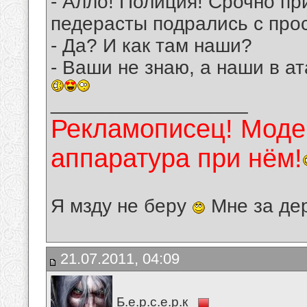
- Алло! Полиция! Срочно пр
педерасты подрались с про
- Да? И как там наши?
- Ваши не знаю, а наши в а
__________________
Рекламописец! Модер
аппаратура при нём!
Я мзду не беру
Мне за де
21.07.2011, 04:09
Б.е.р.с.е.р.к_