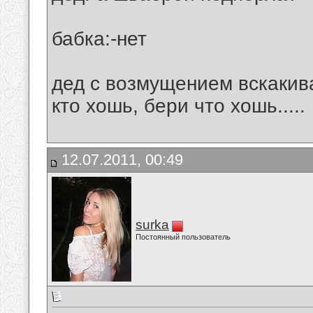
бабка:-нет
дед с возмущением вскакивае
кто хошь, бери что хошь.....
12.07.2011, 00:49
surka
Постоянный пользователь