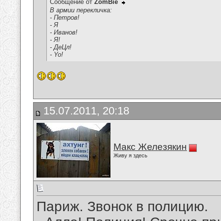
Сообщение от
ZomBie
В армии перекличка:
- Петров!
- Я
- Иванов!
- Я!
- ДеЦл!
- Yo!
15.07.2011, 20:18
Макс Железякин
Живу я здесь
Париж. Звонок в полицию.