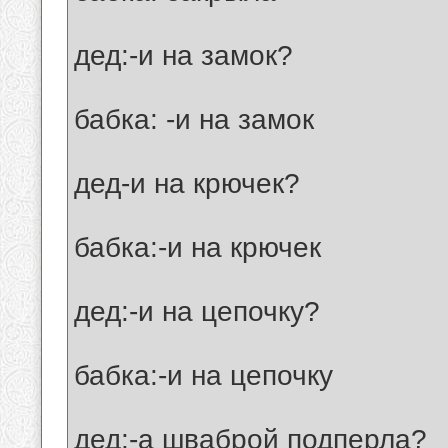
дед:-и на замок?
бабка: -и на замок
дед-и на крючек?
бабка:-и на крючек
дед:-и на цепочку?
бабка:-и на цепочку
дед:-а шваброй подперла?