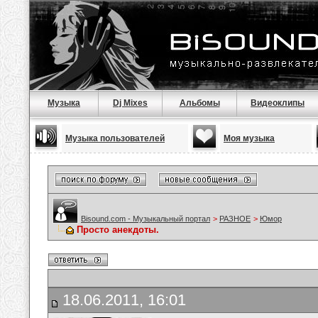
Музыка
Dj Mixes
Альбомы
Видеоклипы
Музыка пользователей
Моя музыка
Bisound.com - Музыкальный портал
>
РАЗНОЕ
>
Юмор
Просто анекдоты.
18.06.2011, 16:01