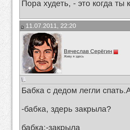
Пора худеть, - это когда ты 
11.07.2011, 22:20
Вячеслав Серёгин
Живу я здесь
Бабка с дедом легли спать.
-бабка, здерь закрыла?
бабка:-закрыла