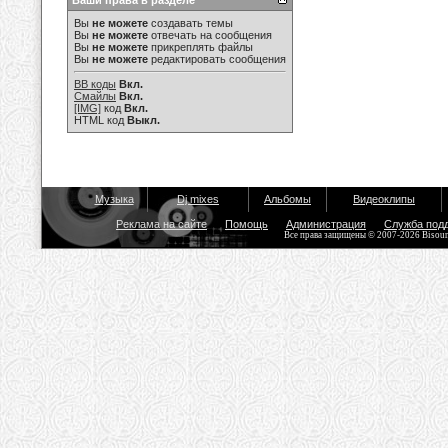
Ваши права в разделе
Вы
не можете
создавать темы
Вы
не можете
отвечать на сообщения
Вы
не можете
прикреплять файлы
Вы
не можете
редактировать сообщения
BB коды
Вкл.
Смайлы
Вкл.
[IMG]
код
Вкл.
HTML код
Выкл.
Музыка
Dj mixes
Альбомы
Видеоклипы
Реклама на сайте
Помощь
Администрация
Служба под
Все права защищены © 2007-2026 Bisou