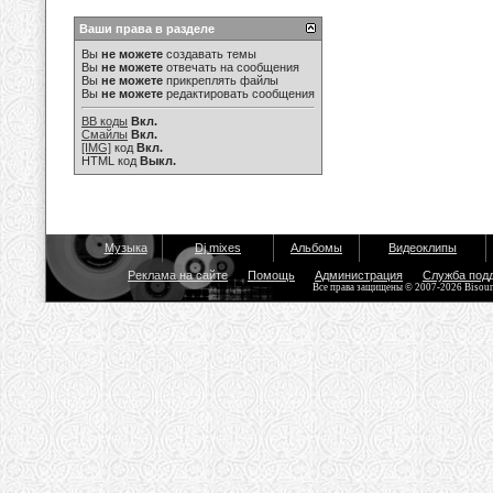
Ваши права в разделе
Вы
не можете
создавать темы
Вы
не можете
отвечать на сообщения
Вы
не можете
прикреплять файлы
Вы
не можете
редактировать сообщения
BB коды
Вкл.
Смайлы
Вкл.
[IMG]
код
Вкл.
HTML код
Выкл.
Музыка
Dj mixes
Альбомы
Видеоклипы
Реклама на сайте
Помощь
Администрация
Служба под
Все права защищены © 2007-2026 Bisou