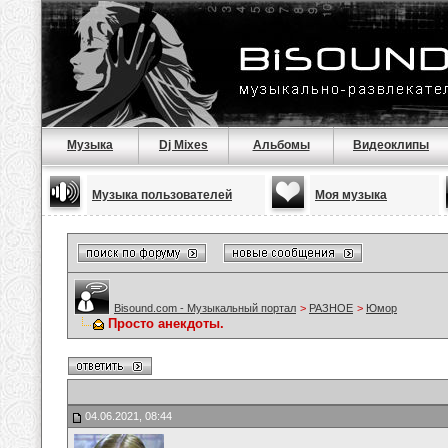
Музыка
Dj Mixes
Альбомы
Видеоклипы
Музыка пользователей
Моя музыка
Bisound.com - Музыкальный портал
>
РАЗНОЕ
>
Юмор
Просто анекдоты.
04.06.2021, 08:44