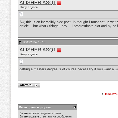
ALISHER ASQ1
Живу я здесь
Aw, this is an incredibly nice post. In thought I must set up wri
article… but what / things I say… I procrastinate alot and by n
12.03.2024, 19:16
ALISHER ASQ1
Живу я здесь
getting a masters degree is of course necessary if you want a 
«
Предыдущ
Ваши права в разделе
Вы
не можете
создавать темы
Вы
не можете
отвечать на сообщения