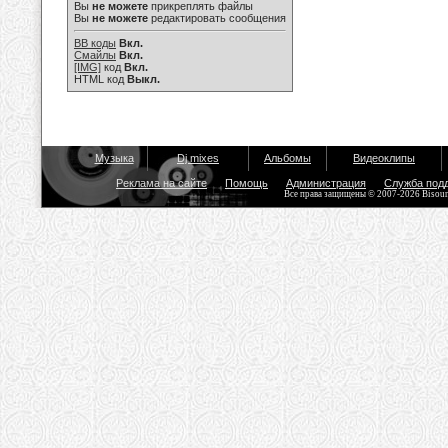
Вы
не можете
прикреплять файлы
Вы
не можете
редактировать сообщения
BB коды
Вкл.
Смайлы
Вкл.
[IMG]
код
Вкл.
HTML код
Выкл.
Музыка
Dj mixes
Альбомы
Видеоклипы
Реклама на сайте
Помощь
Администрация
Служба под
Все права защищены © 2007-2026 Bisou