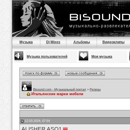
Музыка
Dj Mixes
Альбомы
Видеоклипы
Музыка пользователей
Моя музыка
Bisound.com - Музыкальный портал
>
Релизы
Итальянские марки мебели
12.03.2024, 07:54
ALISHER ASQ1