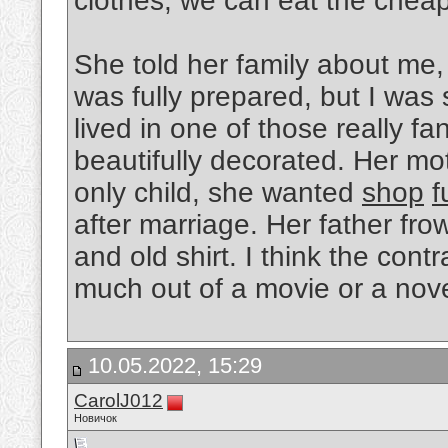
clothes, we can eat the cheap
She told her family about me,
was fully prepared, but I was s
lived in one of those really f
beautifully decorated. Her m
only child, she wanted
shop
f
after marriage. Her father fr
and old shirt. I think the cont
much out of a movie or a nov
10.05.2022, 15:29
CarolJ012
Новичок