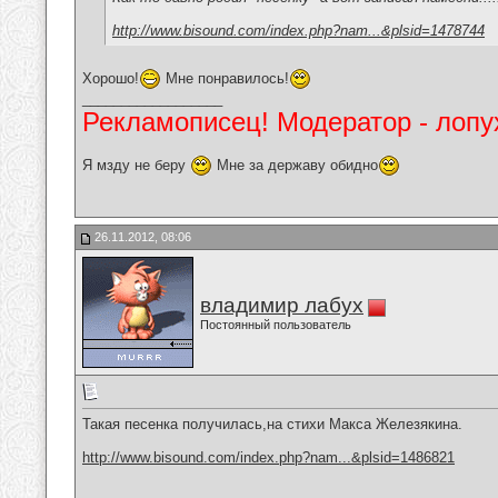
http://www.bisound.com/index.php?nam...&plsid=1478744
Хорошо!
Мне понравилось!
__________________
Рекламописец! Модератор - лопух
Я мзду не беру
Мне за державу обидно
26.11.2012, 08:06
владимир лабух
Постоянный пользователь
Такая песенка получилась,на стихи Макса Железякина.
http://www.bisound.com/index.php?nam...&plsid=1486821