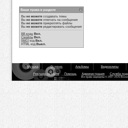
Ваши права в разделе
Вы
не можете
создавать темы
Вы
не можете
отвечать на сообщения
Вы
не можете
прикреплять файлы
Вы
не можете
редактировать сообщения
BB коды
Вкл.
Смайлы
Вкл.
[IMG]
код
Вкл.
HTML код
Выкл.
Музыка
Dj mixes
Альбомы
Видеоклипы
Реклама на сайте
Помощь
Администрация
Служба под
Все права защищены © 2007-2026 Bisou