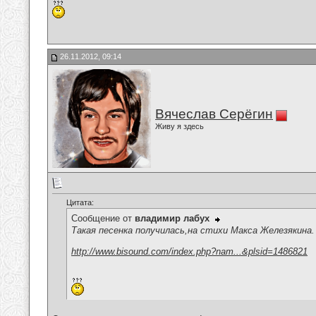
26.11.2012, 09:14
Вячеслав Серёгин
Живу я здесь
Цитата:
Сообщение от
владимир лабух
Такая песенка получилась,на стихи Макса Железякина.
http://www.bisound.com/index.php?nam...&plsid=1486821