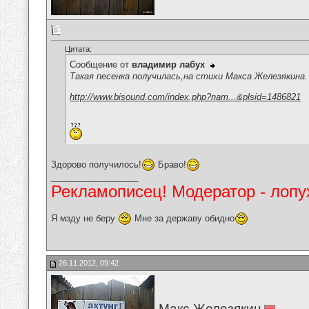
Цитата:
Сообщение от
владимир лабух
Такая песенка получилась,на стихи Макса Железякина.
http://www.bisound.com/index.php?nam...&plsid=1486821
Здорово получилось!
Браво!
__________________
Рекламописец! Модератор - лопух
Я мзду не беру
Мне за державу обидно
26.11.2012, 09:42
Макс Железякин