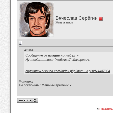
Вячеслав Серёгин
Живу я здесь
Цитата:
Сообщение от
владимир лабух
Ну тогда.......ваш "любимый" Макаревич.
http://www.bisound.com/index.php?nam...&plsid=1487004
Молодец!
Ты поклонник "Машины времени"?
«
Предыдущ