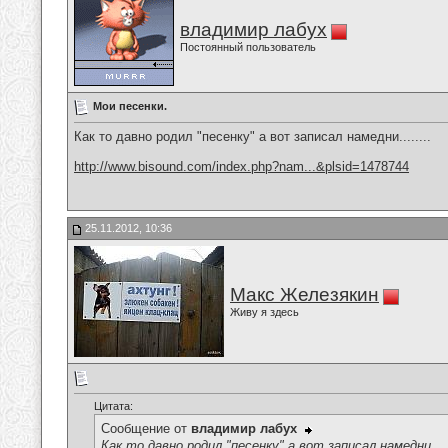
владимир лабух
Постоянный пользователь
Мои песенки.
Как то давно родил "песенку" а вот записал намедни........
http://www.bisound.com/index.php?nam...&plsid=1478744
25.11.2012, 10:36
Макс Железякин
Живу я здесь
Цитата:
Сообщение от
владимир лабух
Как то давно родил "песенку" а вот записал намедни.....