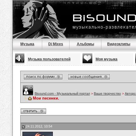
Музыка
Dj Mixes
Альбомы
Видеоклипы
Музыка пользователей
Моя музыка
Bisound.com - Музыкальный портал
>
Ваше творчество
>
Авторс
Мои песенки.
24.11.2012, 10:54