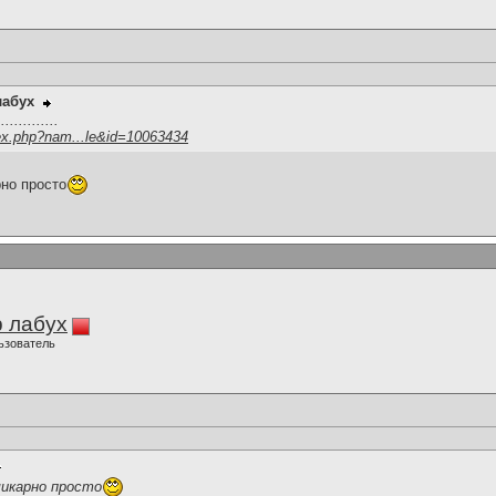
лабух
.........
ex.php?nam...le&id=10063434
но просто
 лабух
ьзователь
шикарно просто