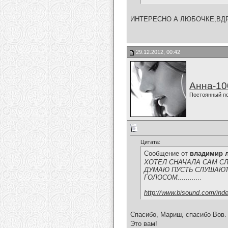
ИНТЕРЕСНО А ЛЮБОЧКЕ,ВДРУГ ВИДИ
29.12.2012, 00:42
Анна-10
Постоянный п
Цитата:
Сообщение от
владимир 
ХОТЕЛ СНАЧАЛА САМ С
ДУМАЮ ПУСТЬ СЛУШАЮТ,К
ГОЛОСОМ............
http://www.bisound.com/ind
Спасибо, Мариш, спасибо Вов.
Это вам!