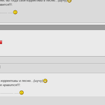
внёс бы тогда свои коррективы в песню...(шучу)
вится!!!:
....... .....
]
 коррективы в песню...(шучу)
е нравится!!!:
............. .....