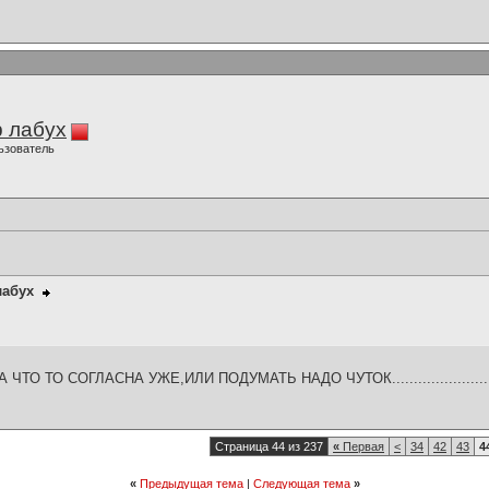
 лабух
ьзователь
лабух
ТО ТО СОГЛАСНА УЖЕ,ИЛИ ПОДУМАТЬ НАДО ЧУТОК.......................
Страница 44 из 237
«
Первая
<
34
42
43
4
«
Предыдущая тема
|
Следующая тема
»