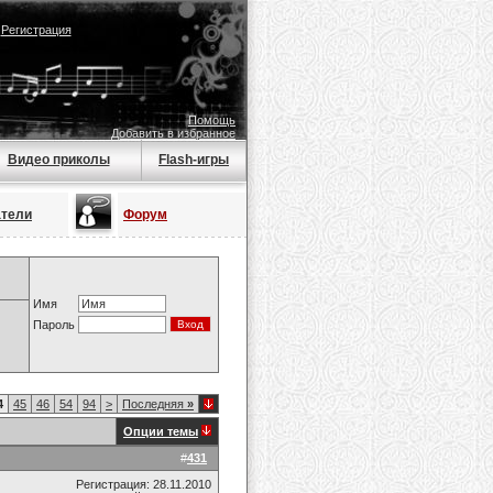
|
Регистрация
Помощь
Добавить в избранное
Видео приколы
Flash-игры
атели
Форум
Имя
Пароль
4
45
46
54
94
>
Последняя
»
Опции темы
#
431
Регистрация: 28.11.2010