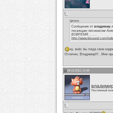
Цитата:
Сообщение от
владимир 
посвящаю песнювсем А
ВОВРЕМЯ.........
http://www.bisound.com/ind
ну, внёс бы тогда свои корр
Отлично, Владимир!!!...Мне нра
29.12.2012, 11:08
владимир
Постоянный пол