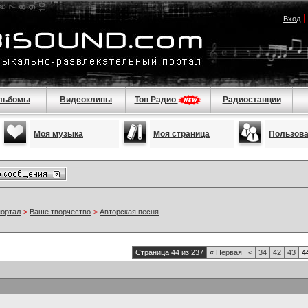
Вход
льбомы
Видеоклипы
Топ Радио
Радиостанции
Моя музыка
Моя страница
Пользов
портал
>
Ваше творчество
>
Авторская песня
Страница 44 из 237
«
Первая
<
34
42
43
4