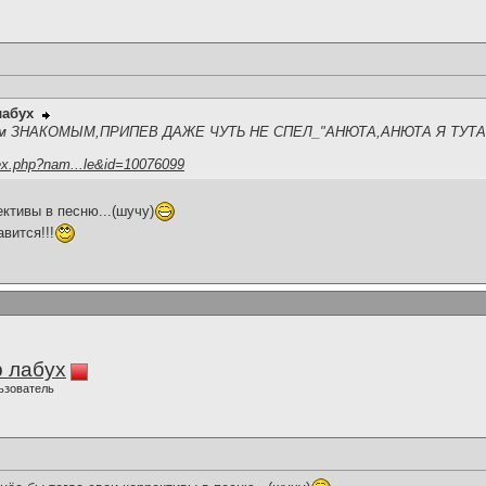
лабух
ням ЗНАКОМЫМ,ПРИПЕВ ДАЖЕ ЧУТЬ НЕ СПЕЛ_"АНЮТА,АНЮТА Я ТУТ
ex.php?nam...le&id=10076099
ективы в песню...(шучу)
вится!!!
 лабух
ьзователь