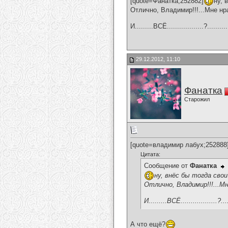
[quote=Фанатка;252882]
ну, 
Отлично, Владимир!!!...Мне нра
И.........ВСЁ..................?...........
29.12.2012, 11:10
Фанатка
Старожил
[quote=владимир лабух;252888
Цитата:
Сообщение от
Фанатка
ну, внёс бы тогда свои
Отлично, Владимир!!!...Мн
И.........ВСЁ..................?.....
А что ещё?