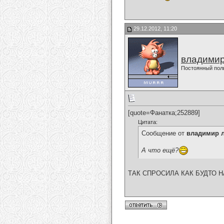
29.12.2012, 11:20
владимир
Постоянный пол
[quote=Фанатка;252889]
Цитата:
Сообщение от
владимир 
А что ещё?
ТАК СПРОСИЛА КАК БУДТО НА Ч