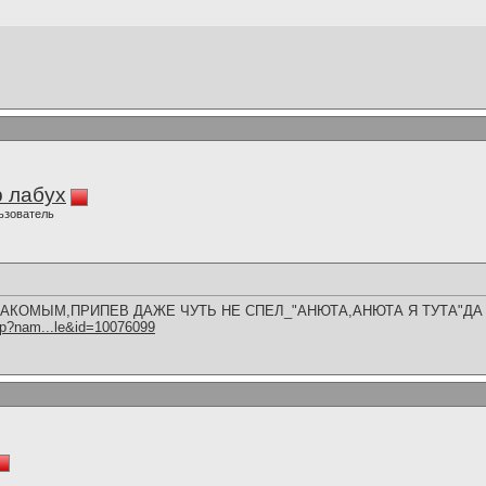
 лабух
ьзователь
ЗНАКОМЫМ,ПРИПЕВ ДАЖЕ ЧУТЬ НЕ СПЕЛ_"АНЮТА,АНЮТА Я ТУТА"ДА О
hp?nam...le&id=10076099