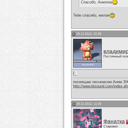
Спасибо, Анютка
Тебе спасибо, милая
29.12.2012, 10:38
владимир
Постоянный пол
посвящаю песнювсем Аням 
http://www.bisound.com/index.p
29.12.2012, 11:04
Фанатка
Старожил