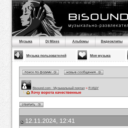
Музыка
Dj Mixes
Альбомы
Видеоклипы
Музыка пользователей
Моя музыка
Bisound.com - Музыкальный портал
>
Я ИЩУ
Хочу ворота качественные
12.11.2024, 12:41