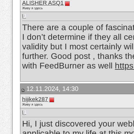
ALISHER ASQ1
Живу я здесь
There are a couple of fascinati
I don’t determine if they all c
validity but I most certainly wil
further. Good post , thanks t
with FeedBurner as well
http
12.11.2024, 14:30
hijikek287
Живу я здесь
Hi, I just discovered your web
applicable to my life at this 