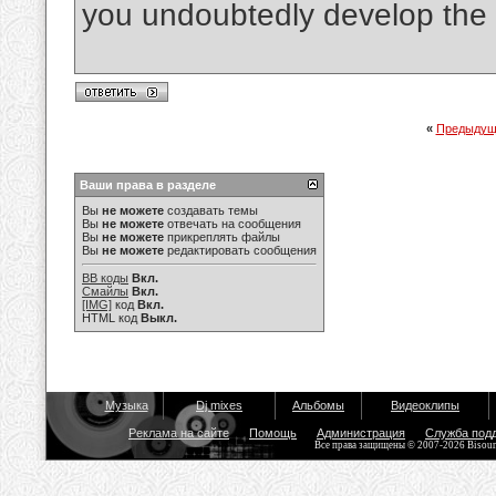
you undoubtedly develop the 
«
Предыдущ
Ваши права в разделе
Вы
не можете
создавать темы
Вы
не можете
отвечать на сообщения
Вы
не можете
прикреплять файлы
Вы
не можете
редактировать сообщения
BB коды
Вкл.
Смайлы
Вкл.
[IMG]
код
Вкл.
HTML код
Выкл.
Музыка
Dj mixes
Альбомы
Видеоклипы
Реклама на сайте
Помощь
Администрация
Служба под
Все права защищены © 2007-2026 Bisou