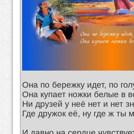
Она по бережку идет, по гол
Она купает ножки белые в в
Ни друзей у неё нет и нет з
Где дружок её, ну где ж ты 
И давно на сердце чувствуе