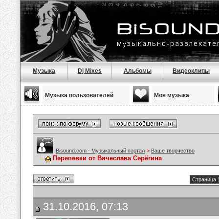
Музыка
Dj Mixes
Альбомы
Видеоклипы
Музыка пользователей
Моя музыка
Bisound.com - Музыкальный портал
>
Ваше творчество
Перепевки от Вячеслава Серёгина
Страница 1
31.10.2016, 07:13