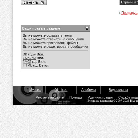
Страница 1
«
Предыдущ
Ваши права в разделе
Вы
не можете
создавать темы
Вы
не можете
отвечать на сообщения
Вы
не можете
прикреплять файлы
Вы
не можете
редактировать сообщения
BB коды
Вкл.
Смайлы
Вкл.
[IMG]
код
Вкл.
HTML код
Выкл.
Музыка
Dj mixes
Альбомы
Видеоклипы
Реклама на сайте
Помощь
Администрация
Служба под
Все права защищены © 2007-2026 Bisou