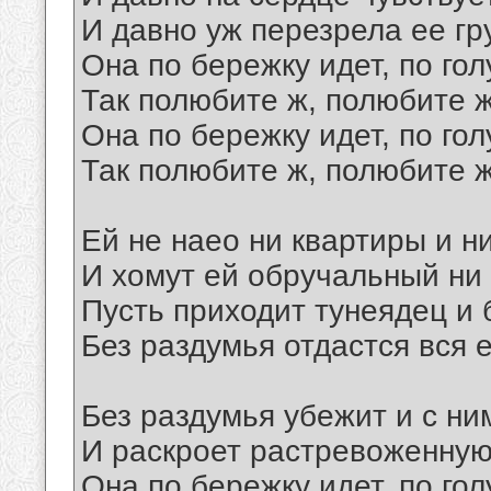
И давно уж перезрела ее гру
Она по бережку идет, по гол
Так полюбите ж, полюбите ж,
Она по бережку идет, по гол
Так полюбите ж, полюбите ж
Ей не наео ни квартиры и ни
И хомут ей обручальный ни 
Пусть приходит тунеядец и 
Без раздумья отдастся вся 
Без раздумья убежит и с ни
И раскроет растревоженную 
Она по бережку идет, по гол