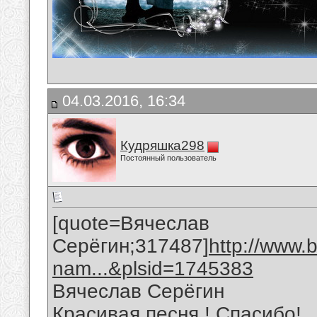
04.03.2016, 16:34
Кудряшка298
Постоянный пользователь
[quote=Вячеслав
Серёгин;317487]
http://www.
nam...&plsid=1745383
Вячеслав Серёгин
Красивая песня ! Спасибо!