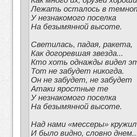
Как много их, друзей хороши
Лежать осталось в темно
У незнакомого поселка
На безымянной высоте.
Светилась, падая, ракета,
Как догоревшая звезда...
Кто хоть однажды видел э
Тот не забудет никогда.
Он не забудет, не забудет
Атаки яростные те
У незнакомого поселка
На безымянной высоте.
Над нами «мессеры» кружил
И было видно, словно днем..