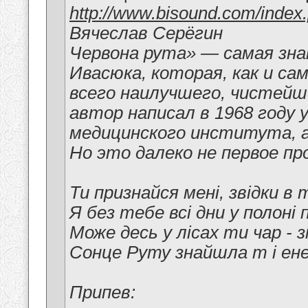
http://www.bisound.com/inde
Вячеслав Серёгин
Червона рута» — самая зн
Ивасюка, которая, как и са
всего наилучшего, чистейш
автор написал в 1968 году
медицинского института, 
Но это далеко не первое пр
Ти признайся мені, звідки в 
Я без тебе всі дни y полоні п
Може десь y лісах ти чар - 
Сонце Руту знайшла т і ене
Припев: