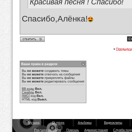
Красивая песня ! Спасибо!
Спасибо,Алёнка!
Ст
«
Предыдущ
Ваши права в разделе
Вы
не можете
создавать темы
Вы
не можете
отвечать на сообщения
Вы
не можете
прикреплять файлы
Вы
не можете
редактировать сообщения
BB коды
Вкл.
Смайлы
Вкл.
[IMG]
код
Вкл.
HTML код
Выкл.
Музыка
Dj mixes
Альбомы
Видеоклипы
Реклама на сайте
Помощь
Администрация
Служба под