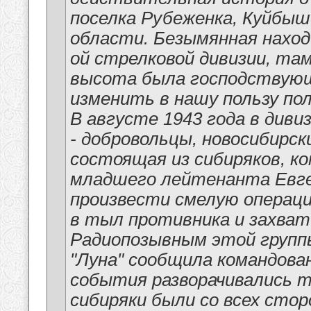
поселка Рубеженка, Куйбыш
области. Безымянная наход
ой стрелковой дивизии, там,
высота была господствующе
изменить в нашу пользу по
В августе 1943 года в диви
- добровольцы, новосибирски
состоящая из сибиряков, к
младшего лейтенанта Евге
произвести смелую операци
в тыл противника и захва
Радиопозывным этой группы
"Луна" сообщила командова
события разворачивались т
сибиряки были со всех стор