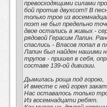
превосходящими силами пр
бой против двухсот!! В пес
только трое из восемнадц
поэт не был предельно точе
двое остались в живых - с
рядовой Герасим Лапин. Ра
спаслись - Власов попал в 
Лапин был найден нашими 
трупов - пришел в себя, опр
составе 139-ой дивизии.
Дымилась роща под горою,
И вместе с ней горел закат.
Нас оставалось только тр
Из восемнадцати ребят.