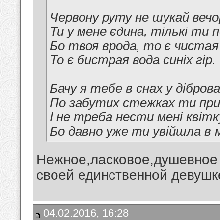
Червону руту не шукай вечо
Ти y мене єдина, тількі ти п
Бо твоя врода, то є чистая
То є бистрая вода синіх гір.
Бачу я тебе в снах y діброва
По забутих стежках ти при
I не треба нести мені квітку
Бо давно уже ти увійшла в мо
Нежное,ласковое,душевное 
своей единственной девушке!
04.02.2016, 16:28