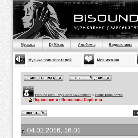
Музыка
Dj Mixes
Альбомы
Видеоклипы
Музыка пользователей
Моя музыка
Bisound.com - Музыкальный портал
>
Ваше творчество
Перепевки от Вячеслава Серёгина
Ст
04.02.2016, 16:01