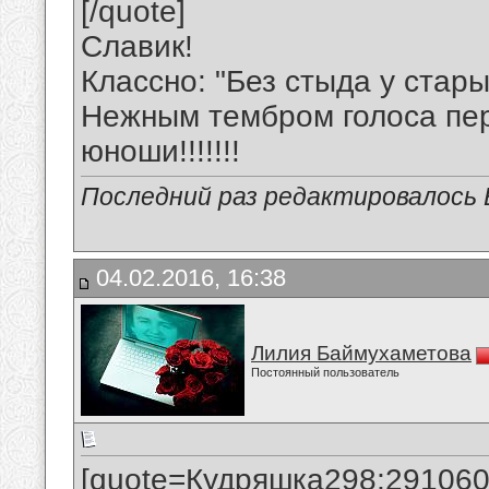
[/quote]
Славик!
Классно: "Без стыда у стар
Нежным тембром голоса пер
юноши!!!!!!!
Последний раз редактировалось В
04.02.2016, 16:38
Лилия Баймухаметова
Постоянный пользователь
[quote=Кудряшка298;291060