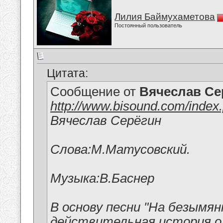
Лилия Баймухаметова
Постоянный пользователь
Цитата:
Сообщение от
Вячеслав Се
http://www.bisound.com/inde
Вячеслав Серёгин
Слова:М.Матусовский.
Музыка:В.Баснер
В основу песни "На безымя
действительная история о