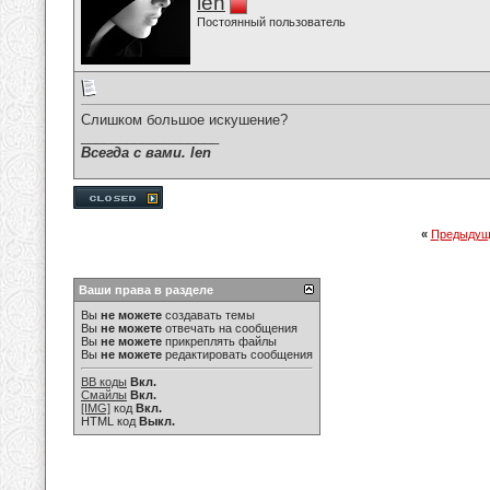
len
Постоянный пользователь
Слишком большое искушение?
__________________
Всегда с вами. len
«
Предыдущ
Ваши права в разделе
Вы
не можете
создавать темы
Вы
не можете
отвечать на сообщения
Вы
не можете
прикреплять файлы
Вы
не можете
редактировать сообщения
BB коды
Вкл.
Смайлы
Вкл.
[IMG]
код
Вкл.
HTML код
Выкл.