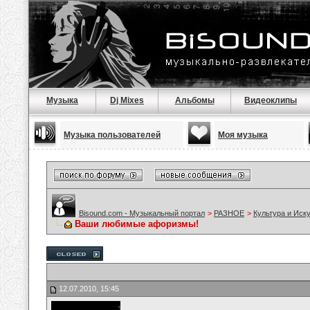
Музыка
Dj Mixes
Альбомы
Видеоклипы
Музыка пользователей
Моя музыка
Bisound.com - Музыкальный портал
>
РАЗНОЕ
>
Культура и Иск
Ваши любимые афоризмы!
12.07.2010, 15:45