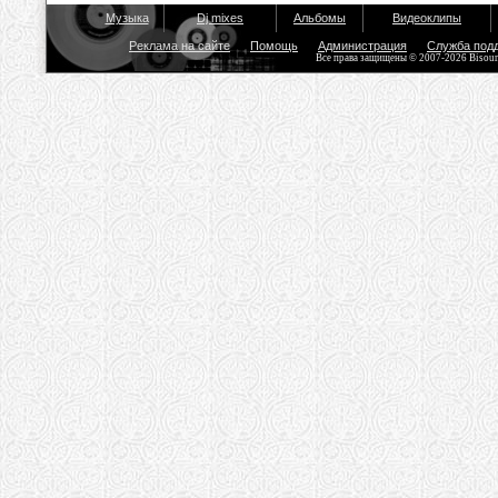
Музыка
Dj mixes
Альбомы
Видеоклипы
Реклама на сайте
Помощь
Администрация
Служба под
Все права защищены © 2007-2026 Bisou