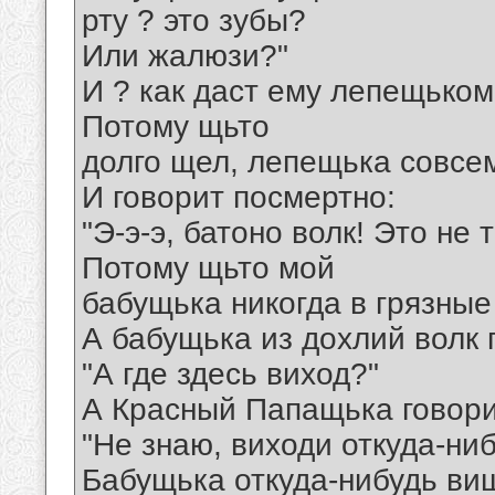
рту ? это зубы?
Или жалюзи?"
И ? как даст ему лепещьком 
Потому щьто
долго щел, лепещька совсе
И говорит посмертно:
"Э-э-э, батоно волк! Это не 
Потому щьто мой
бабущька никогда в грязные 
А бабущька из дохлий волк 
"А где здесь виход?"
А Красный Папащька говори
"Не знаю, виходи откуда-ниб
Бабущька откуда-нибудь вищ