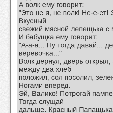
А волк ему говорит:
"Это не я, не волк! Не-е-ет!
Вкусный
свежий мясной лепещька с 
И бабущка ему говорит:
"А-а-а... Ну тогда давай... д
веревочка..."
Волк дернул, дверь открыл,
между два хлеб
положил, сол посолил, зеле
Ногами вперед.
Эй, Валико! Потрогай памп
Тогда слущай
дальще. Красный Папащька 