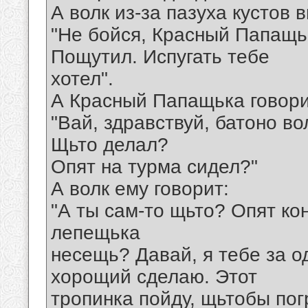
А волк из-за пазуха кустов 
"Не бойся, Красный Папащьк
Пощутил. Испугать тебе
хотел".
А Красный Папащька говори
"Вай, здравствуй, батоно во
Щьто делал?
Опят на турма сидел?"
А волк ему говорит:
"А ты сам-то щьто? Опят ко
лепещька
несещь? Давай, я тебе за о
хорощий сделаю. Этот
тропинка пойду, щьтобы пог