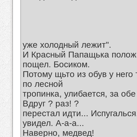
уже холодный лежит".
И Красный Папащька положи
пощел. Босиком.
Потому щьто из обув у него
по лесной
тропинка, улибается, за обе
Вдруг ? раз! ?
перестал идти... Испугальс
увидел. А-а-а...
Наверно, медвед!