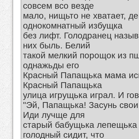
совсем всо везде
мало, нищьто не хватает, де
однокомнатный избущка
без лифт. Голодранец назыв
них быль. Белий
такой мелкий порощок из пщ
однажьды его
Красный Папащька мама исп
Красный Папащька
улица игрущька играл. И го
"Эй, Папащька! Засунь свои
Иди лучще для
старый бабущька лепещька о
голодный сидит, что