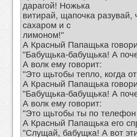
дарагой! Ножька
витирай, щапочка разувай, ч
сахаром и с
лимоном!"
А Красный Папащька говори
"Бабущька-бабущька! А поче
А волк ему говорит:
"Это щьтобы тепло, когда о
А Красный Папащька говори
"Бабущька-бабущька! А поч
А волк ему говорит:
"Это щьтобы ты по телефон 
А Красный Папащька его сп
"Слущай, бабущка! А вот эт