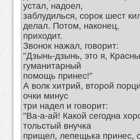
устал, надоел,
заблудилься, сорок шест к
делал. Потом, наконец,
приходит.
Звонок нажал, говорит:
"Дзынь-дзынь, это я, Красн
гуманитарный
помощь принес!"
А волк хитрий, второй порци
очки минус
три надел и говорит:
"Ва-а-ай! Какой сегодна х
тольстый внучка
прищел, лепещька принес, с