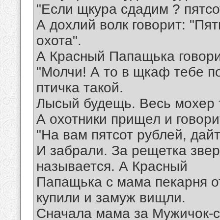
"Если щкура сдадим ? пятсо
А дохлий волк говорит: "Пят
охота".
А Красный Папащька говори
"Молчи! А то в щкаф тебе п
птичка такой.
Лысый будещь. Весь мохер т
А охотники прищел и говори
"На вам пятсот рублей, дайт
И забрали. За рещетка звер
называется. А Красный
Папащька с мама пекарня о
купили и замуж вищли.
Сначала мама за Мужичок-с