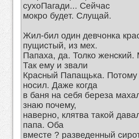
сухоПагади... Сейчас
мокро будет. Слущай.
Жил-бил один девчонка кра
пущистый, из мех.
Папаха, да. Толко женский.
Так ему и звали
Красный Папащька. Потому 
носил. Даже когда
в баня на себя береза махал
знаю почему,
наверно, клятва такой дава
папа. Оба
вместе ? разведенный сиро