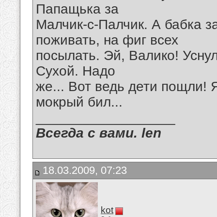
Папащька за
Малчик-с-Палчик. А бабка за
поживать, на фиг всех
посылать. Эй, Валико! Уснул
Сухой. Надо
же... Вот ведь дети пощли! 
мокрый бил...
__________________
Всегда с вами. len
18.03.2009, 07:23
kot