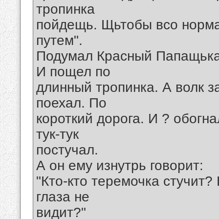
тропинка
пойдещь. Щьтобы всо норма
путем".
Подумал Красный Папащька 
И пощел по
длинный тропинка. А волк 
поехал. По
короткий дорога. И ? обогн
тук-тук
постучал.
А он ему изнутрь говорит:
"Кто-кто теремочка стучит? 
глаза не
видит?"