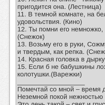
пригодится она. (Лестница)
11. В темной комнате, на б
удовольствия. (Кино)
12. Ты помни его немножко,
(Снежок)
13. Возьму его в руки, Сожм
и твердым, как репка. (Снеж
14. Красная головка в дырку
15. Если б не бабушкины л
колотушки.(Варежки)
__________________
Помечтай со мной – время 
Неземной покой нежностью
Это день такой – свет и грус