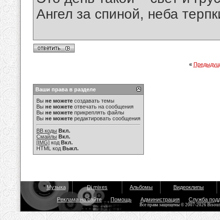
Ангел за спиной, неба терпки
«
Предыдущ
Ваши права в разделе
Вы
не можете
создавать темы
Вы
не можете
отвечать на сообщения
Вы
не можете
прикреплять файлы
Вы
не можете
редактировать сообщения
BB коды
Вкл.
Смайлы
Вкл.
[IMG]
код
Вкл.
HTML код
Выкл.
Музыка
Dj mixes
Альбомы
Видеоклипы
Реклама на сайте
Помощь
Администрация
Служба под
Все права защищены © 2007-2026 Bisou