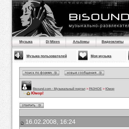
Музыка
Dj Mixes
Альбомы
Видеоклипы
Музыка пользователей
Моя музыка
Bisound.com - Музыкальный портал
>
РАЗНОЕ
>
Юмор
Юмор!
16.02.2008, 16:24