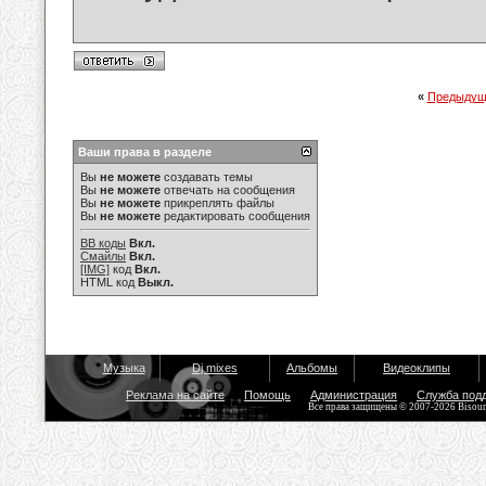
«
Предыдущ
Ваши права в разделе
Вы
не можете
создавать темы
Вы
не можете
отвечать на сообщения
Вы
не можете
прикреплять файлы
Вы
не можете
редактировать сообщения
BB коды
Вкл.
Смайлы
Вкл.
[IMG]
код
Вкл.
HTML код
Выкл.
Музыка
Dj mixes
Альбомы
Видеоклипы
Реклама на сайте
Помощь
Администрация
Служба под
Все права защищены © 2007-2026 Bisou