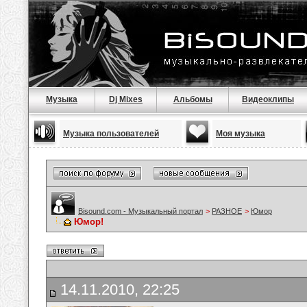
Музыка
Dj Mixes
Альбомы
Видеоклипы
Музыка пользователей
Моя музыка
Bisound.com - Музыкальный портал
>
РАЗНОЕ
>
Юмор
Юмор!
14.11.2010, 22:25