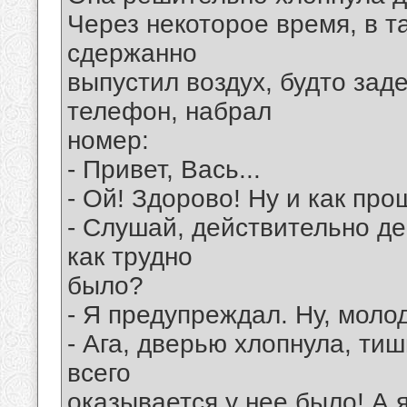
Через некоторое время, в т
сдержанно
выпустил воздух, будто зад
телефон, набрал
номер:
- Привет, Вась...
- Ой! Здорово! Ну и как пр
- Слушай, действительно де
как трудно
было?
- Я предупреждал. Ну, моло
- Ага, дверью хлопнула, тиш
всего
оказывается у нее было! А я