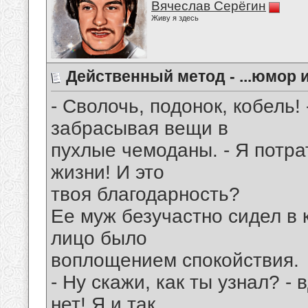
Вячеслав Серёгин
Живу я здесь
Действенный метод - ...юмор и 
- Сволочь, подонок, кобель!
забрасывая вещи в
пухлые чемоданы. - Я потра
жизни! И это
твоя благодарность?
Ее муж безучастно сидел в к
лицо было
воплощением спокойствия.
- Ну скажи, как ты узнал? -
нет! Я и так