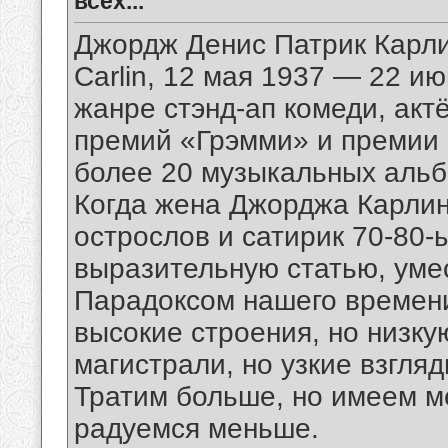
всех...
Джордж Денис Патрик Карлин
Carlin, 12 мая 1937 — 22 и
жанре стэнд-ап комеди, акт
премий «Грэмми» и премии М
более 20 музыкальных альб
Когда жена Джорджа Карлин
острослов и сатирик 70-80-
выразительную статью, умес
Парадоксом нашего времени
высокие строения, но низку
магистрали, но узкие взгляд
Тратим больше, но имеем м
радуемся меньше.