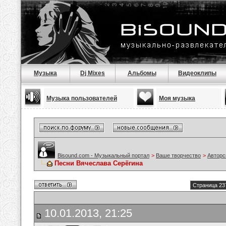
Музыка
Dj Mixes
Альбомы
Видеоклипы
Музыка пользователей
Моя музыка
Bisound.com - Музыкальный портал
>
Ваше творчество
>
Авторс
Песни Вячеслава Серёгина
Страница 23
10.01.2013, 21:25