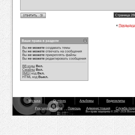
Страница 28
«
Предыдущ
Ваши права в разделе
Вы
не можете
создавать темы
Вы
не можете
отвечать на сообщения
Вы
не можете
прикреплять файлы
Вы
не можете
редактировать сообщения
BB коды
Вкл.
Смайлы
Вкл.
[IMG]
код
Вкл.
HTML код
Выкл.
Музыка
Dj mixes
Альбомы
Видеоклипы
Реклама на сайте
Помощь
Администрация
Служба под
Все права защищены © 2007-2026 Bisou