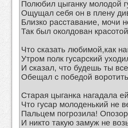
Полюбил цыганку молодой г
Ощущал себя он в плену ди
Близко расставание, мочи н
Так был околдован красотой
Что сказать любимой,как на
Утром полк гусарский уходил
И сказал, что будешь ты вс
Обещал с победой воротитьс
Старая цыганка нагадала ей
Что гусар молоденький не в
Пальцем погрозила! Опозор
И никто такую замуж не воз