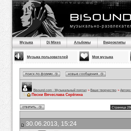
Музыка
Dj Mixes
Альбомы
Видеоклипы
Музыка пользователей
Моя музыка
Bisound.com - Музыкальный портал
>
Ваше творчество
>
Авторс
Песни Вячеслава Серёгина
Страница 28
30.06.2013, 15:24