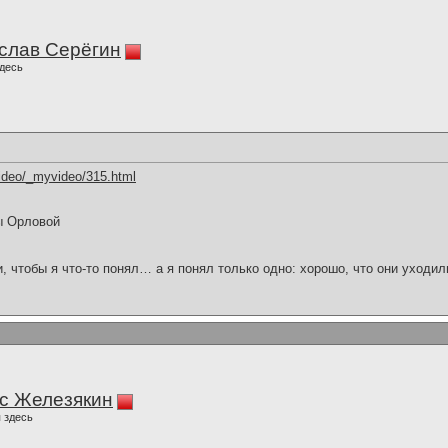
слав Серёгин
десь
video/_myvideo/315.html
ы Орловой
и, чтобы я что-то понял… а я понял только одно: хорошо, что они уходил
с Железякин
 здесь