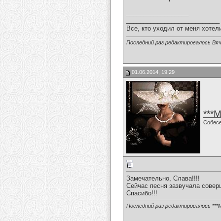
__________________
___________________________
Все, кто уходил от меня хотел
Последний раз редактировалось Вяч
01.06.2014, 19:29
***
Собес
Замечательно, Слава!!!!
Сейчас песня зазвучала совер
Спасибо!!!
Последний раз редактировалось ***М