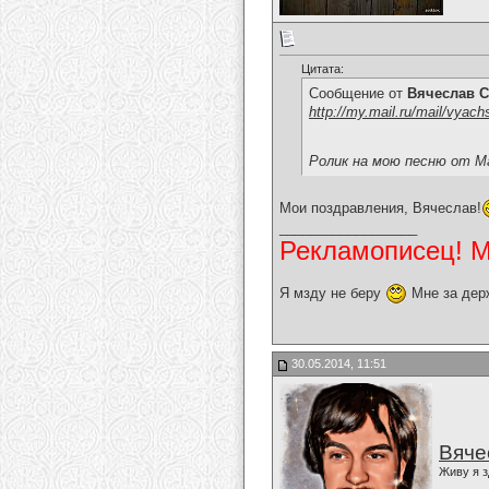
Цитата:
Сообщение от
Вячеслав С
http://my.mail.ru/mail/vyac
Ролик на мою песню от М
Мои поздравления, Вячеслав!
__________________
Рекламописец! Мо
Я мзду не беру
Мне за дер
30.05.2014, 11:51
Вяче
Живу я з