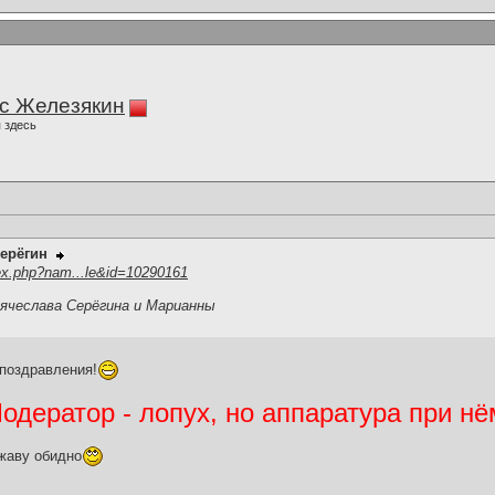
с Железякин
 здесь
ерёгин
ex.php?nam...le&id=10290161
ячеслава Серёгина и Марианны
поздравления!
дератор - лопух, но аппаратура при нё
жаву обидно