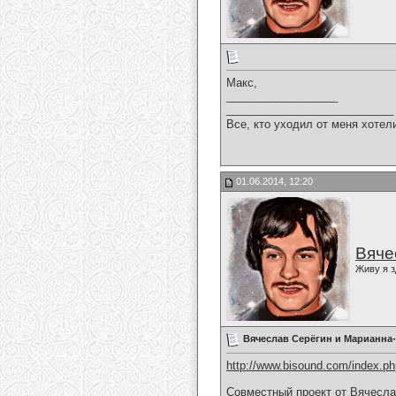
Макс,
__________________
___________________________
Все, кто уходил от меня хотел
01.06.2014, 12:20
Вяче
Живу я з
Вячеслав Серёгин и Марианн
http://www.bisound.com/index.p
Совместный проект от Вячесл