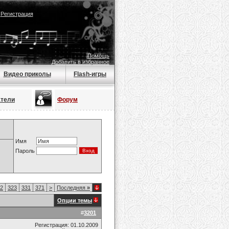
|
Регистрация
Помощь
Добавить в избранное
Видео приколы
Flash-игры
атели
Форум
Имя
Пароль
2
323
331
371
>
Последняя
»
Опции темы
#
3201
Регистрация: 01.10.2009