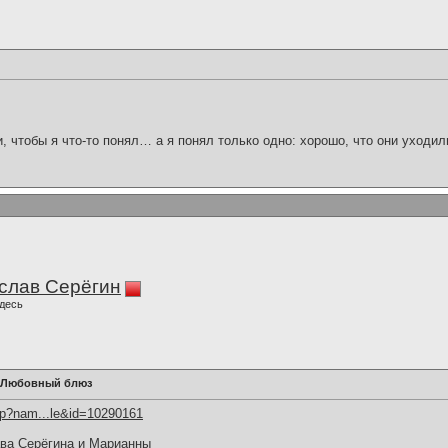
и, чтобы я что-то понял… а я понял только одно: хорошо, что они уходил
слав Серёгин
десь
а-Любовный блюз
hp?nam...le&id=10290161
ава Серёгина и Марианны