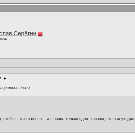
слав Серёгин
десь
а
овершенно иначе
и, чтобы я что-то понял… а я понял только одно: хорошо, что они уходил