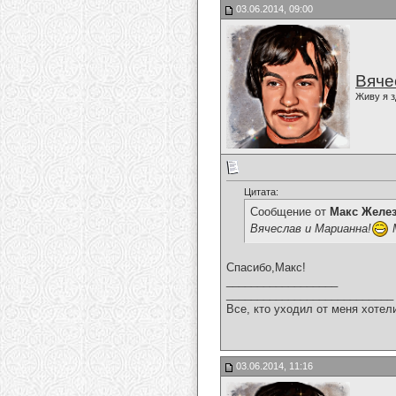
03.06.2014, 09:00
Вяче
Живу я з
Цитата:
Сообщение от
Макс Желе
Вячеслав и Марианна!
М
Спасибо,Макс!
__________________
___________________________
Все, кто уходил от меня хотел
03.06.2014, 11:16