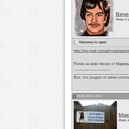
Вяче
Живу я з
Наконец-то одни
http://my.mail.ru/mail/vyachser/
Ролик на мою песню от Марин
__________________
___________________________
Все, кто уходил от меня хотел
29.05.2014, 18:41
Мак
Живу я