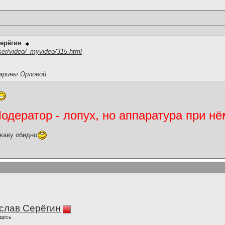
ерёгин
hser/video/_myvideo/315.html
арины Орловой
дератор - лопух, но аппаратура при нё
жаву обидно
слав Серёгин
десь