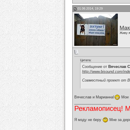
01.06.2014, 19:29
Мак
Живу я
Цитата:
Сообщение от
Вячеслав С
http://www.bisound.com/ind
Совместный проект от В
Вячеслав и Марианна!
Мои 
__________________
Рекламописец! Мо
Я мзду не беру
Мне за дер