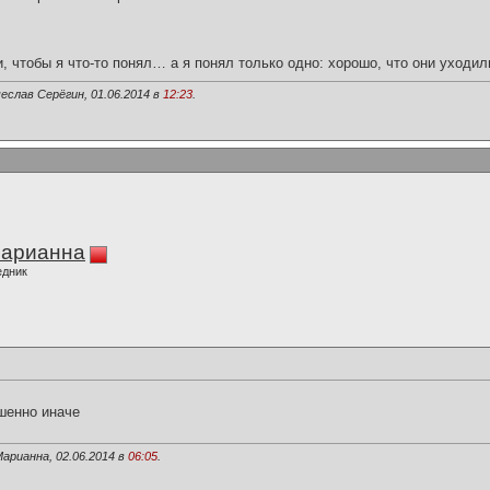
и, чтобы я что-то понял… а я понял только одно: хорошо, что они уходил
еслав Серёгин, 01.06.2014 в
12:23
.
Марианна
едник
шенно иначе
арианна, 02.06.2014 в
06:05
.