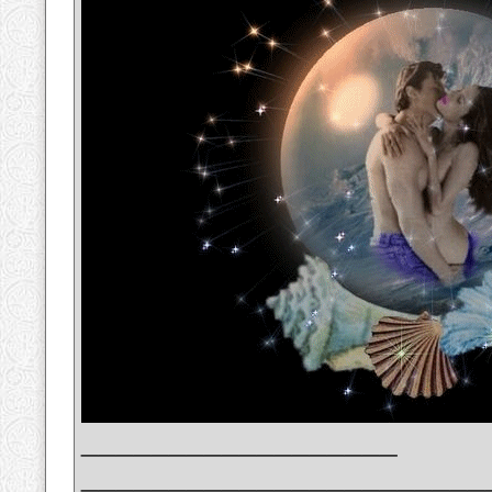
__________________
_______________________