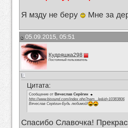
Я мзду не беру
Мне за де
05.09.2015, 05:51
Кудряшка298
Постоянный пользователь
Цитата:
Сообщение от
Вячеслав Серёгин
http://www.bisound.com/index.php?nam...le&id=10383806
Вячеслав Серёгин-Будь любимой!
Спасибо Славочка! Прекрасн