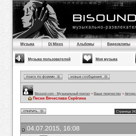
Музыка
Dj Mixes
Альбомы
Видеоклипы
Музыка пользователей
Моя музыка
Bisound.com - Музыкальный портал
>
Ваше творчество
>
Авторс
Песни Вячеслава Серёгина
Страница 34
04.07.2015, 16:08