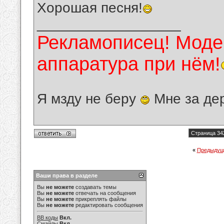
Хорошая песня!
__________________
Рекламописец! Модер
аппаратура при нём!
Я мзду не беру
Мне за де
Страница 34
«
Предыдущ
Ваши права в разделе
Вы
не можете
создавать темы
Вы
не можете
отвечать на сообщения
Вы
не можете
прикреплять файлы
Вы
не можете
редактировать сообщения
BB коды
Вкл.
Смайлы
Вкл.