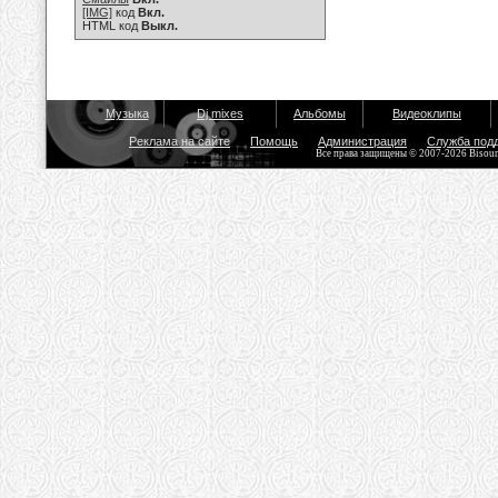
[IMG]
код
Вкл.
HTML код
Выкл.
Музыка
Dj mixes
Альбомы
Видеоклипы
Реклама на сайте
Помощь
Администрация
Служба под
Все права защищены © 2007-2026 Bisou